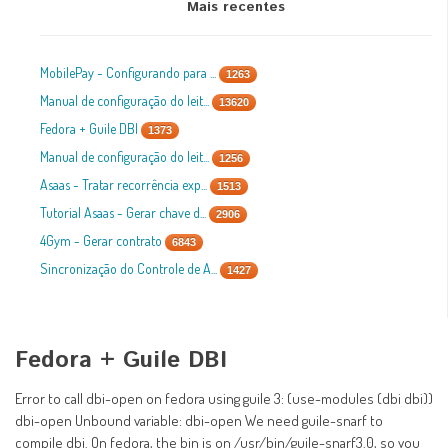
Mais recentes
MobilePay - Configurando para ...
1263
Manual de configuração do leit...
13620
Fedora + Guile DBI
1373
Manual de configuração do leit...
1256
Asaas - Tratar recorrência exp...
1513
Tutorial Asaas - Gerar chave d...
2906
4Gym - Gerar contrato
6843
Sincronização do Controle de A...
1427
Fedora + Guile DBI
Error to call dbi-open on fedora using guile 3: (use-modules (dbi dbi))
dbi-open Unbound variable: dbi-open We need guile-snarf to
compile dbi. On fedora, the bin is on /usr/bin/guile-snarf3.0, so you