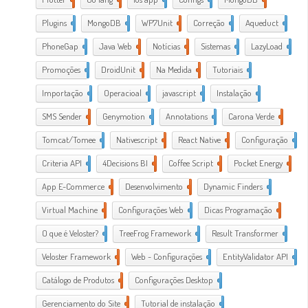
Plugins
1
MongoDB
1
WP7Unit
1
Correção
1
Aqueduct
2
PhoneGap
2
Java Web
2
Notícias
1
Sistemas
1
LazyLoad
1
Promoções
1
DroidUnit
1
Na Medida
1
Tutoriais
2
Importação
1
Operacioal
7
javascript
3
Instalação
1
SMS Sender
1
Genymotion
1
Annotations
1
Carona Verde
1
Tomcat/Tomee
1
Nativescript
7
React Native
1
Configuração
3
Criteria API
1
4Decisions BI
1
Coffee Script
2
Pocket Energy
1
App E-Commerce
20
Desenvolvimento
38
Dynamic Finders
1
Virtual Machine
1
Configurações Web
11
Dicas Programação
21
O que é Veloster?
2
TreeFrog Framework
2
Result Transformer
1
Veloster Framework
22
Web - Configurações
3
EntityValidator API
1
Catálogo de Produtos
1
Configurações Desktop
28
Gerenciamento do Site
1
Tutorial de instalação
24