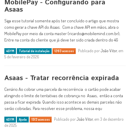
MobilePay - Configurando para
Asaas
Siga esse tutorial somente após ter concluído o artigo que mostra
como gerar a chave API do Asaas. Com a chave API em mãos, abra o
MobilePay por meio da conta master (ricardo@mobilemind.com.br);
Entre na conta do cliente que já deve ter sido criada dentro do 4G
Publicado por
João Vitor
, em
4GYM
Tutorial de instalação
1263 acessos
5 de fevereiro de 2026
Asaas - Tratar recorrência expirada
Cenário Ao cobrar uma parcela da recorrência o cartão pode acabar
atingindo o limite de tentativas de cobrança no Asaas, então a conta
passa a ficar expirada. Quando isso acontece as demais parcelas não
serão cobradas. Para resolver esse problema, nossa equ
Publicado por
João Vitor
, em 3 de dezembro
4GYM
Ajuda
1513 acessos
de 2025