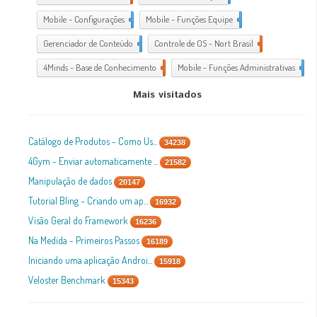
Mobile - Configurações
1
Mobile - Funções Equipe
1
Gerenciador de Conteúdo
1
Controle de OS - Nort Brasil
7
4Minds - Base de Conhecimento
2
Mobile - Funções Administrativas
1
Mais visitados
Catálogo de Produtos - Como Us...
34238
4Gym - Enviar automaticamente ...
21582
Manipulação de dados
20147
Tutorial Bling - Criando um ap...
16932
Visão Geral do Framework
16236
Na Medida - Primeiros Passos
16189
Iniciando uma aplicação Androi...
15918
Veloster Benchmark
15343