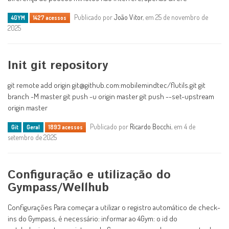
Publicado por
João Vitor
, em 25 de novembro de
4GYM
1427 acessos
2025
Init git repository
git remote add origin git@github.com:mobilemindtec/flutils.git git
branch -M master git push -u origin master git push --set-upstream
origin master
Publicado por
Ricardo Bocchi
, em 4 de
Git
Geral
1893 acessos
setembro de 2025
Configuração e utilização do
Gympass/Wellhub
Configurações Para começar a utilizar o registro automático de check-
ins do Gympass, é necessário: informar ao 4Gym: o id do