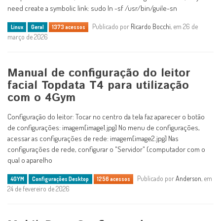
need create a symbolic link: sudo ln -sf /usr/bin/guile-sn
Publicado por
Ricardo Bocchi
, em 26 de
Linux
Geral
1373 acessos
março de 2026
Manual de configuração do leitor
facial Topdata T4 para utilização
com o 4Gym
Configuração do leitor: Tocar no centro da tela faz aparecer o botão
de configurações: imagem[image1.jpg] No menu de configurações,
acessar as configurações de rede: imagem[image2.jpg] Nas
configurações de rede, configurar o "Servidor" (computador com o
qual o aparelho
Publicado por
Anderson
, em
4GYM
Configurações Desktop
1256 acessos
24 de fevereiro de 2026