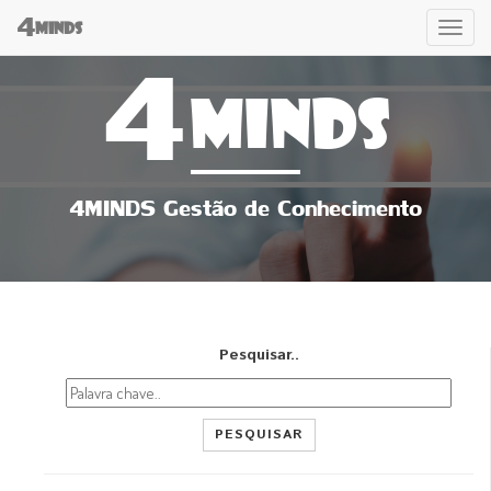
4
Tog
MINDS
4
navi
MINDS
4MINDS Gestão de Conhecimento
Pesquisar..
PESQUISAR