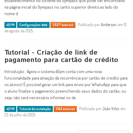
estabelecimento no sistema do Gympass que pode ser encontrado
na página inicial do Gympass no canto superior direito ao lado do
nome d
Publicado por
Anderson
, em 12
4GYM
Configurações Web
2527 acessos
de agosto de 2025
Tutorial - Criação de link de
pagamento para cartão de crédito
Introdução: Agora o sistema 4Gym conta com uma nova
funcionalidade para ativação da recorrência por cartão de credito para
os alunos! É possível gerar um link para envio por WhatsApp para que
o aluno finalize o pagamento preenchendo seus dados do cartão, ou
seja, não será necessário informar os da
Publicado por
João Vitor
, em
4GYM
Tutorial de instalação
2145 acessos
23 de julho de 2025