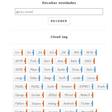
Receber novidades
RECEBER
Cloud tag
C++
2
Git
2
Git
5
IOS
17
JSF
1
SMS
1
NFSE
1
4GYM
376
Push
1
Dart
4
Java
5
Bash
2
SAGE
1
SGDB
2
Maps
1
Core
9
Ajuda
288
Dicas
35
Rails
1
uwsgi
2
Todos
2
Beego
2
Swift
1
xcode
10
Linux
21
MySQL
4
MySQL
1
Scala
1
Amazon
5
ASPNET
4
Grails
4
Django
2
Docker
6
J2ObjC
2
MViral
10
NodeJS
3
Python
1
Scopus
1
erlang
1
Android
6
Flutter
1
Flutter
2
Go lang
7
ios app
4
Configs
1
MongoDB
1