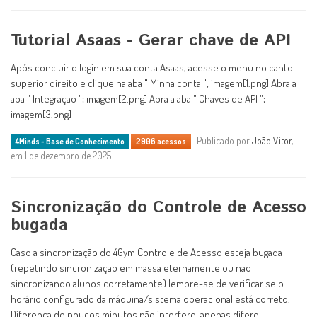
Tutorial Asaas - Gerar chave de API
Após concluir o login em sua conta Asaas, acesse o menu no canto
superior direito e clique na aba " Minha conta "; imagem[1.png] Abra a
aba " Integração "; imagem[2.png] Abra a aba " Chaves de API ";
imagem[3.png]
Publicado por
João Vitor
,
4Minds - Base de Conhecimento
2906 acessos
em 1 de dezembro de 2025
Sincronização do Controle de Acesso
bugada
Caso a sincronização do 4Gym Controle de Acesso esteja bugada
(repetindo sincronização em massa eternamente ou não
sincronizando alunos corretamente) lembre-se de verificar se o
horário configurado da máquina/sistema operacional está correto.
Diferença de poucos minutos não interfere, apenas difere