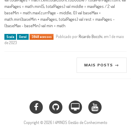
maxPages = math.min(5, totalPages) val middle = maxPages / 2 val
baseMin = math.max(currPage - middle, 0) val baseMax =
math.min(baseMin + maxPages, totalPages) val rest = maxPages -
(baseMax - baseMin) val min = math
Publicado por
Ricardo Bocchi
, em 1 de maio
Scala
Geral
3848 acessos
de 2023
MAIS POSTS →
Copyright © 2026 | 4MINDS Gestão de Conhecimento