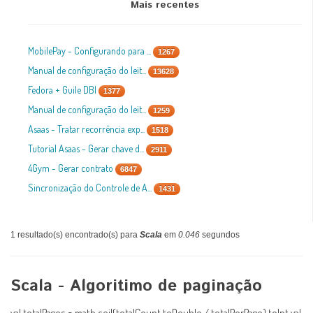
Mais recentes
MobilePay - Configurando para ...
1267
Manual de configuração do leit...
13628
Fedora + Guile DBI
1377
Manual de configuração do leit...
1259
Asaas - Tratar recorrência exp...
1518
Tutorial Asaas - Gerar chave d...
2911
4Gym - Gerar contrato
6847
Sincronização do Controle de A...
1431
1 resultado(s) encontrado(s) para
Scala
em
0.046
segundos
Scala - Algoritimo de paginação
val totalPages = math.ceil(totalCount.toDouble / totalPerPage).toInt val