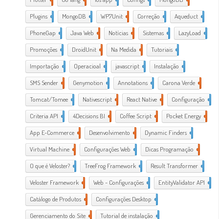
Plugins
1
MongoDB
1
WP7Unit
1
Correção
1
Aqueduct
2
PhoneGap
2
Java Web
2
Notícias
1
Sistemas
1
LazyLoad
1
Promoções
1
DroidUnit
1
Na Medida
1
Tutoriais
2
Importação
1
Operacioal
7
javascript
3
Instalação
1
SMS Sender
1
Genymotion
1
Annotations
1
Carona Verde
1
Tomcat/Tomee
1
Nativescript
7
React Native
1
Configuração
3
Criteria API
1
4Decisions BI
1
Coffee Script
2
Pocket Energy
1
App E-Commerce
20
Desenvolvimento
38
Dynamic Finders
1
Virtual Machine
1
Configurações Web
11
Dicas Programação
21
O que é Veloster?
2
TreeFrog Framework
2
Result Transformer
1
Veloster Framework
22
Web - Configurações
3
EntityValidator API
1
Catálogo de Produtos
1
Configurações Desktop
28
Gerenciamento do Site
1
Tutorial de instalação
24