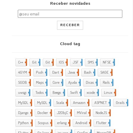
Receber novidades
RECEBER
Cloud tag
C++
2
Git
2
Git
5
IOS
17
JSF
1
SMS
1
NFSE
1
4GYM
376
Push
1
Dart
4
Java
5
Bash
2
SAGE
1
SGDB
2
Maps
1
Core
9
Ajuda
288
Dicas
35
Rails
1
uwsgi
2
Todos
2
Beego
2
Swift
1
xcode
10
Linux
21
MySQL
4
MySQL
1
Scala
1
Amazon
5
ASPNET
4
Grails
4
Django
2
Docker
6
J2ObjC
2
MViral
10
NodeJS
3
Python
1
Scopus
1
erlang
1
Android
6
Flutter
1
Flutter
2
Go lang
7
ios app
4
Configs
1
MongoDB
1