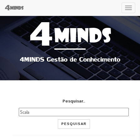
4
Tog
MINDS
4
navi
MINDS
4MINDS Gestão de Conhecimento
Pesquisar..
PESQUISAR