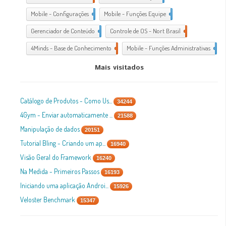
Mobile - Configurações
1
Mobile - Funções Equipe
1
Gerenciador de Conteúdo
1
Controle de OS - Nort Brasil
7
4Minds - Base de Conhecimento
2
Mobile - Funções Administrativas
1
Mais visitados
Catálogo de Produtos - Como Us...
34244
4Gym - Enviar automaticamente ...
21588
Manipulação de dados
20151
Tutorial Bling - Criando um ap...
16940
Visão Geral do Framework
16240
Na Medida - Primeiros Passos
16193
Iniciando uma aplicação Androi...
15926
Veloster Benchmark
15347