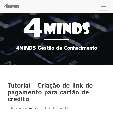
4
Tog
MINDS
4
navi
MINDS
4MINDS Gestão de Conhecimento
Tutorial - Criação de link de
pagamento para cartão de
crédito
Publicado por
João Vitor
, 23 de julho de 2025