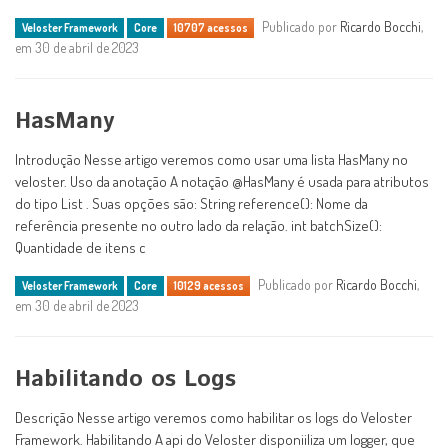
Publicado por
Ricardo Bocchi
,
Veloster Framework
Core
10707 acessos
em 30 de abril de 2023
HasMany
Introdução Nesse artigo veremos como usar uma lista HasMany no
veloster. Uso da anotação A notação @HasMany é usada para atributos
do tipo List . Suas opções são: String reference(): Nome da
referência presente no outro lado da relação. int batchSize():
Quantidade de itens c
Publicado por
Ricardo Bocchi
,
Veloster Framework
Core
10129 acessos
em 30 de abril de 2023
Habilitando os Logs
Descrição Nesse artigo veremos como habilitar os logs do Veloster
Framework. Habilitando A api do Veloster disponiiliza um logger, que