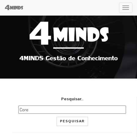
4
Tog
MINDS
4
navi
MINDS
4MINDS Gestão de Conhecimento
Pesquisar..
PESQUISAR