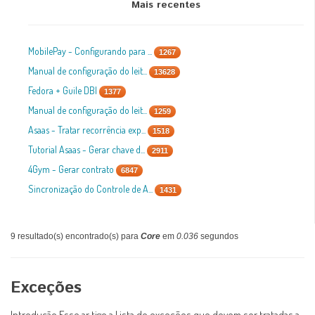
Mais recentes
MobilePay - Configurando para ...
1267
Manual de configuração do leit...
13628
Fedora + Guile DBI
1377
Manual de configuração do leit...
1259
Asaas - Tratar recorrência exp...
1518
Tutorial Asaas - Gerar chave d...
2911
4Gym - Gerar contrato
6847
Sincronização do Controle de A...
1431
9 resultado(s) encontrado(s) para
Core
em
0.036
segundos
Exceções
Introdução Esse ar tigo a l ista de exceções que devem ser tratadas a