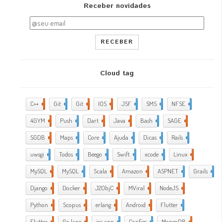
Receber novidades
RECEBER
Cloud tag
C++
2
Git
2
Git
5
IOS
17
JSF
1
SMS
1
NFSE
1
4GYM
376
Push
1
Dart
4
Java
5
Bash
2
SAGE
1
SGDB
2
Maps
1
Core
9
Ajuda
288
Dicas
35
Rails
1
uwsgi
2
Todos
2
Beego
2
Swift
1
xcode
10
Linux
21
MySQL
4
MySQL
1
Scala
1
Amazon
5
ASPNET
4
Grails
4
Django
2
Docker
6
J2ObjC
2
MViral
10
NodeJS
3
Python
1
Scopus
1
erlang
1
Android
6
Flutter
1
Flutter
2
Go lang
7
ios app
4
Configs
1
MongoDB
1