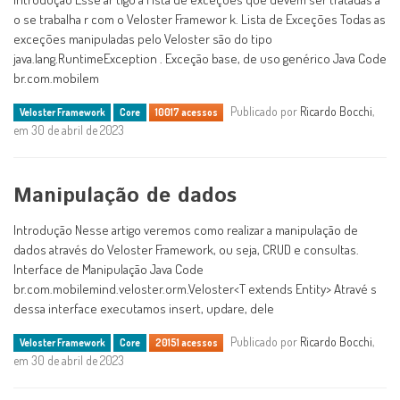
o se trabalha r com o Veloster Framewor k. Lista de Exceções Todas as
exceções manipuladas pelo Veloster são do tipo
java.lang.RuntimeException . Exceção base, de uso genérico Java Code
br.com.mobilem
Publicado por
Ricardo Bocchi
,
Veloster Framework
Core
10017 acessos
em 30 de abril de 2023
Manipulação de dados
Introdução Nesse artigo veremos como realizar a manipulação de
dados através do Veloster Framework, ou seja, CRUD e consultas.
Interface de Manipulação Java Code
br.com.mobilemind.veloster.orm.Veloster<T extends Entity> Atravé s
dessa interface executamos insert, updare, dele
Publicado por
Ricardo Bocchi
,
Veloster Framework
Core
20151 acessos
em 30 de abril de 2023