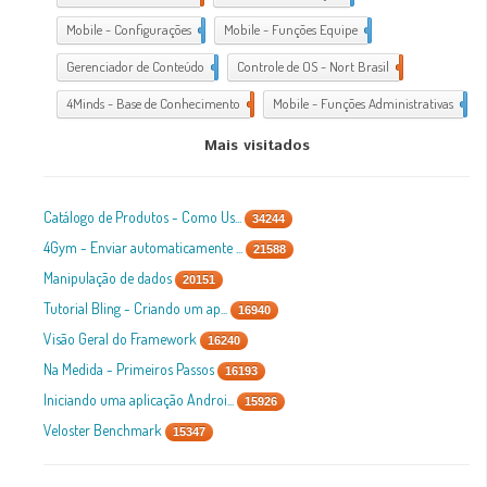
Mobile - Configurações
1
Mobile - Funções Equipe
1
Gerenciador de Conteúdo
1
Controle de OS - Nort Brasil
7
4Minds - Base de Conhecimento
2
Mobile - Funções Administrativas
1
Mais visitados
Catálogo de Produtos - Como Us...
34244
4Gym - Enviar automaticamente ...
21588
Manipulação de dados
20151
Tutorial Bling - Criando um ap...
16940
Visão Geral do Framework
16240
Na Medida - Primeiros Passos
16193
Iniciando uma aplicação Androi...
15926
Veloster Benchmark
15347