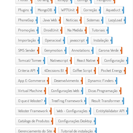
Plugins
1
MongoDB
1
WP7Unit
1
Correção
1
Aqueduct
2
PhoneGap
2
Java Web
2
Notícias
1
Sistemas
1
LazyLoad
1
Promoções
1
DroidUnit
1
Na Medida
1
Tutoriais
2
Importação
1
Operacioal
7
javascript
3
Instalação
1
SMS Sender
1
Genymotion
1
Annotations
1
Carona Verde
1
Tomcat/Tomee
1
Nativescript
7
React Native
1
Configuração
3
Criteria API
1
4Decisions BI
1
Coffee Script
2
Pocket Energy
1
App E-Commerce
20
Desenvolvimento
38
Dynamic Finders
1
Virtual Machine
1
Configurações Web
11
Dicas Programação
21
O que é Veloster?
2
TreeFrog Framework
2
Result Transformer
1
Veloster Framework
22
Web - Configurações
3
EntityValidator API
1
Catálogo de Produtos
1
Configurações Desktop
28
Gerenciamento do Site
1
Tutorial de instalação
24