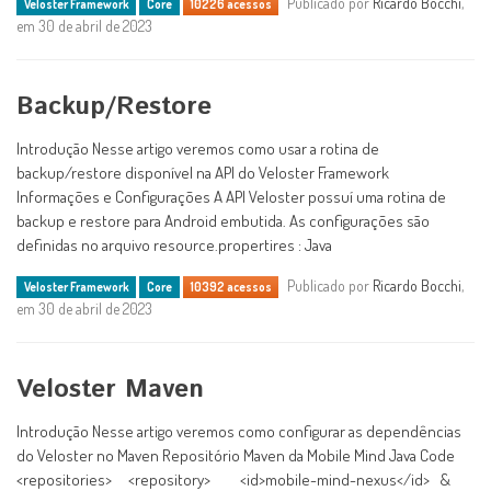
Publicado por
Ricardo Bocchi
,
Veloster Framework
Core
10226 acessos
em 30 de abril de 2023
Backup/Restore
Introdução Nesse artigo veremos como usar a rotina de
backup/restore disponível na API do Veloster Framework
Informações e Configurações A API Veloster possuí uma rotina de
backup e restore para Android embutida. As configurações são
definidas no arquivo resource.propertires : Java
Publicado por
Ricardo Bocchi
,
Veloster Framework
Core
10392 acessos
em 30 de abril de 2023
Veloster Maven
Introdução Nesse artigo veremos como configurar as dependências
do Veloster no Maven Repositório Maven da Mobile Mind Java Code
<repositories> <repository> <id>mobile-mind-nexus</id> &