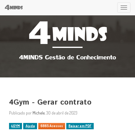
4
Tog
MINDS
4
navi
MINDS
4MINDS Gestão de Conhecimento
4Gym - Gerar contrato
Publicado por
Michele
, 30 de abril de 2023
4GYM
Ajuda
6865 Acessos
Baixar em PDF