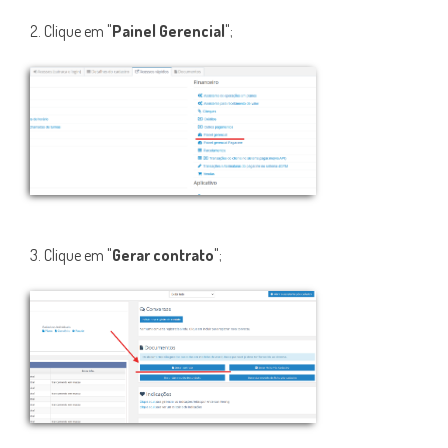
2. Clique em "
Painel Gerencial
";
3. Clique em "
Gerar contrato
";