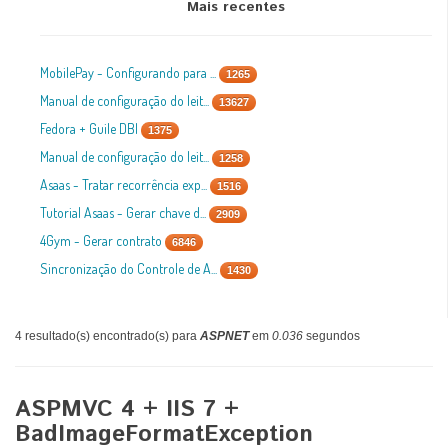
Mais recentes
MobilePay - Configurando para ...
1265
Manual de configuração do leit...
13627
Fedora + Guile DBI
1375
Manual de configuração do leit...
1258
Asaas - Tratar recorrência exp...
1516
Tutorial Asaas - Gerar chave d...
2909
4Gym - Gerar contrato
6846
Sincronização do Controle de A...
1430
4 resultado(s) encontrado(s) para
ASPNET
em
0.036
segundos
ASPMVC 4 + IIS 7 +
BadImageFormatException