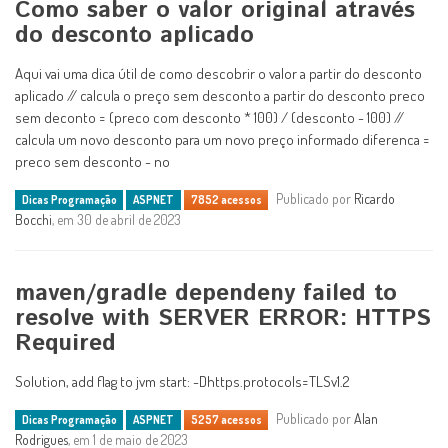
Como saber o valor original através
do desconto aplicado
Aqui vai uma dica útil de como descobrir o valor a partir do desconto
aplicado // calcula o preço sem desconto a partir do desconto preco
sem deconto = (preco com desconto * 100) / (desconto - 100) //
calcula um novo desconto para um novo preço informado diferenca =
preco sem desconto - no
Publicado por
Ricardo
Dicas Programação
ASPNET
7852 acessos
Bocchi
, em 30 de abril de 2023
maven/gradle dependeny failed to
resolve with SERVER ERROR: HTTPS
Required
Solution, add flag to jvm start: -Dhttps.protocols=TLSv1.2
Publicado por
Alan
Dicas Programação
ASPNET
5257 acessos
Rodrigues
, em 1 de maio de 2023