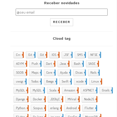
Receber novidades
RECEBER
Cloud tag
C++
2
Git
2
Git
5
IOS
17
JSF
1
SMS
1
NFSE
1
4GYM
376
Push
1
Dart
4
Java
5
Bash
2
SAGE
1
SGDB
2
Maps
1
Core
9
Ajuda
288
Dicas
35
Rails
1
uwsgi
2
Todos
2
Beego
2
Swift
1
xcode
10
Linux
21
MySQL
4
MySQL
1
Scala
1
Amazon
5
ASPNET
4
Grails
4
Django
2
Docker
6
J2ObjC
2
MViral
10
NodeJS
3
Python
1
Scopus
1
erlang
1
Android
6
Flutter
1
Flutter
2
Go lang
7
ios app
4
Configs
1
MongoDB
1