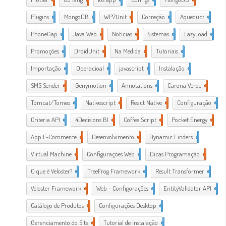
Plugins
1
MongoDB
1
WP7Unit
1
Correção
1
Aqueduct
2
PhoneGap
2
Java Web
2
Notícias
1
Sistemas
1
LazyLoad
1
Promoções
1
DroidUnit
1
Na Medida
1
Tutoriais
2
Importação
1
Operacioal
7
javascript
3
Instalação
1
SMS Sender
1
Genymotion
1
Annotations
1
Carona Verde
1
Tomcat/Tomee
1
Nativescript
7
React Native
1
Configuração
3
Criteria API
1
4Decisions BI
1
Coffee Script
2
Pocket Energy
1
App E-Commerce
20
Desenvolvimento
38
Dynamic Finders
1
Virtual Machine
1
Configurações Web
11
Dicas Programação
21
O que é Veloster?
2
TreeFrog Framework
2
Result Transformer
1
Veloster Framework
22
Web - Configurações
3
EntityValidator API
1
Catálogo de Produtos
1
Configurações Desktop
28
Gerenciamento do Site
1
Tutorial de instalação
24