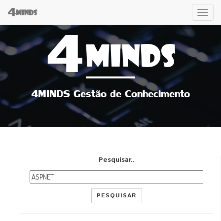
4
Tog
MINDS
4
navi
MINDS
4MINDS Gestão de Conhecimento
Pesquisar..
PESQUISAR