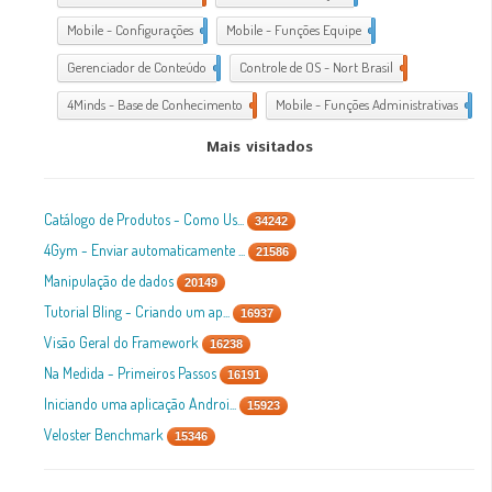
Mobile - Configurações
1
Mobile - Funções Equipe
1
Gerenciador de Conteúdo
1
Controle de OS - Nort Brasil
7
4Minds - Base de Conhecimento
2
Mobile - Funções Administrativas
1
Mais visitados
Catálogo de Produtos - Como Us...
34242
4Gym - Enviar automaticamente ...
21586
Manipulação de dados
20149
Tutorial Bling - Criando um ap...
16937
Visão Geral do Framework
16238
Na Medida - Primeiros Passos
16191
Iniciando uma aplicação Androi...
15923
Veloster Benchmark
15346