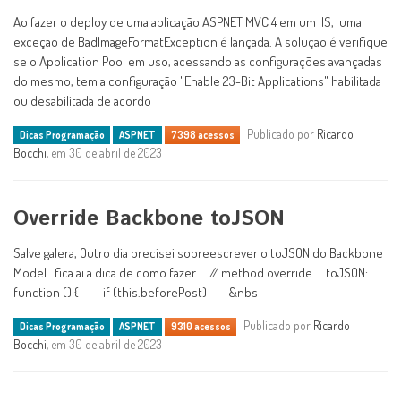
Ao fazer o deploy de uma aplicação ASPNET MVC 4 em um IIS, uma
exceção de BadImageFormatException é lançada. A solução é verifique
se o Application Pool em uso, acessando as configurações avançadas
do mesmo, tem a configuração "Enable 23-Bit Applications" habilitada
ou desabilitada de acordo
Publicado por
Ricardo
Dicas Programação
ASPNET
7398 acessos
Bocchi
, em 30 de abril de 2023
Override Backbone toJSON
Salve galera, Outro dia precisei sobreescrever o toJSON do Backbone
Model.. fica ai a dica de como fazer // method override toJSON:
function () { if (this.beforePost) &nbs
Publicado por
Ricardo
Dicas Programação
ASPNET
9310 acessos
Bocchi
, em 30 de abril de 2023