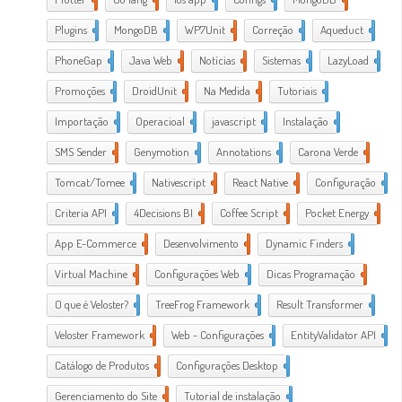
Plugins
1
MongoDB
1
WP7Unit
1
Correção
1
Aqueduct
2
PhoneGap
2
Java Web
2
Notícias
1
Sistemas
1
LazyLoad
1
Promoções
1
DroidUnit
1
Na Medida
1
Tutoriais
2
Importação
1
Operacioal
7
javascript
3
Instalação
1
SMS Sender
1
Genymotion
1
Annotations
1
Carona Verde
1
Tomcat/Tomee
1
Nativescript
7
React Native
1
Configuração
3
Criteria API
1
4Decisions BI
1
Coffee Script
2
Pocket Energy
1
App E-Commerce
20
Desenvolvimento
38
Dynamic Finders
1
Virtual Machine
1
Configurações Web
11
Dicas Programação
21
O que é Veloster?
2
TreeFrog Framework
2
Result Transformer
1
Veloster Framework
22
Web - Configurações
3
EntityValidator API
1
Catálogo de Produtos
1
Configurações Desktop
28
Gerenciamento do Site
1
Tutorial de instalação
24