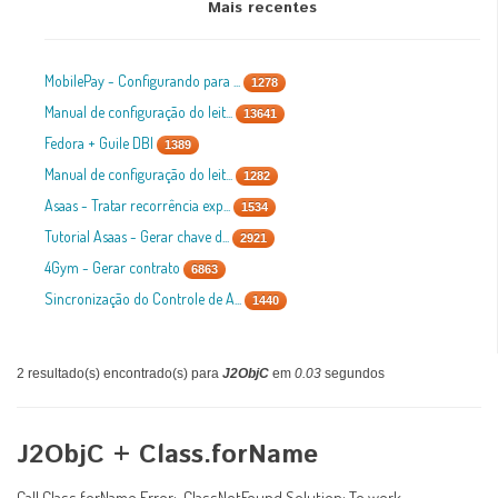
Mais recentes
MobilePay - Configurando para ...
1278
Manual de configuração do leit...
13641
Fedora + Guile DBI
1389
Manual de configuração do leit...
1282
Asaas - Tratar recorrência exp...
1534
Tutorial Asaas - Gerar chave d...
2921
4Gym - Gerar contrato
6863
Sincronização do Controle de A...
1440
2 resultado(s) encontrado(s) para
J2ObjC
em
0.03
segundos
J2ObjC + Class.forName
Call Class.forName Error: ClassNotFound Solution: To work