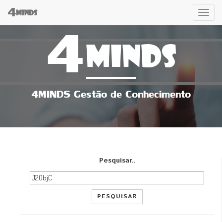
4
Tog
MINDS
4
navi
MINDS
4MINDS Gestão de Conhecimento
Pesquisar..
PESQUISAR