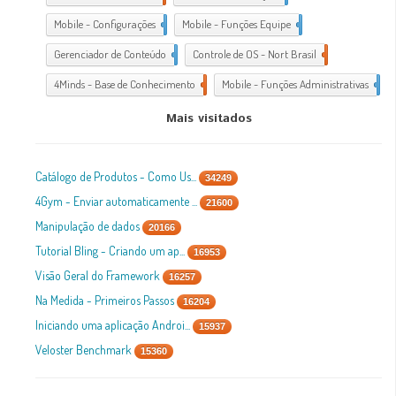
Mobile - Configurações
1
Mobile - Funções Equipe
1
Gerenciador de Conteúdo
1
Controle de OS - Nort Brasil
7
4Minds - Base de Conhecimento
2
Mobile - Funções Administrativas
1
Mais visitados
Catálogo de Produtos - Como Us...
34249
4Gym - Enviar automaticamente ...
21600
Manipulação de dados
20166
Tutorial Bling - Criando um ap...
16953
Visão Geral do Framework
16257
Na Medida - Primeiros Passos
16204
Iniciando uma aplicação Androi...
15937
Veloster Benchmark
15360