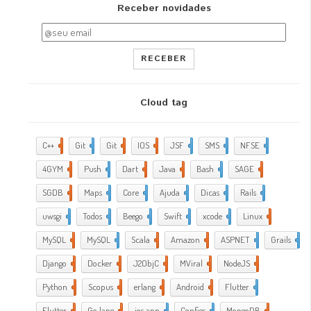
Receber novidades
RECEBER
Cloud tag
C++
2
Git
2
Git
5
IOS
17
JSF
1
SMS
1
NFSE
1
4GYM
376
Push
1
Dart
4
Java
5
Bash
2
SAGE
1
SGDB
2
Maps
1
Core
9
Ajuda
288
Dicas
35
Rails
1
uwsgi
2
Todos
2
Beego
2
Swift
1
xcode
10
Linux
21
MySQL
4
MySQL
1
Scala
1
Amazon
5
ASPNET
4
Grails
4
Django
2
Docker
6
J2ObjC
2
MViral
10
NodeJS
3
Python
1
Scopus
1
erlang
1
Android
6
Flutter
1
Flutter
2
Go lang
7
ios app
4
Configs
1
MongoDB
1