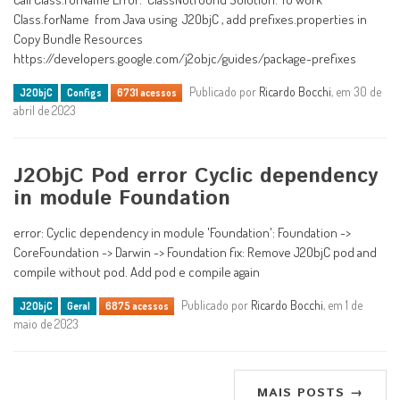
Class.forName from Java using J2ObjC , add prefixes.properties in
Copy Bundle Resources
https://developers.google.com/j2objc/guides/package-prefixes
Publicado por
Ricardo Bocchi
, em 30 de
J2ObjC
Configs
6731 acessos
abril de 2023
J2ObjC Pod error Cyclic dependency
in module Foundation
error: Cyclic dependency in module 'Foundation': Foundation ->
CoreFoundation -> Darwin -> Foundation fix: Remove J2ObjC pod and
compile without pod. Add pod e compile again
Publicado por
Ricardo Bocchi
, em 1 de
J2ObjC
Geral
6875 acessos
maio de 2023
MAIS POSTS →