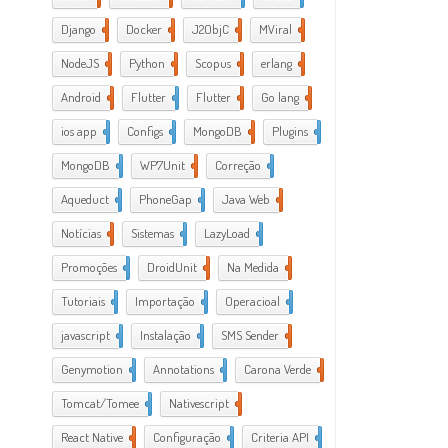
Django
2
Docker
6
J2ObjC
2
MViral
10
NodeJS
3
Python
1
Scopus
1
erlang
1
Android
6
Flutter
1
Flutter
2
Go lang
7
ios app
4
Configs
1
MongoDB
1
Plugins
1
MongoDB
1
WP7Unit
1
Correção
1
Aqueduct
2
PhoneGap
2
Java Web
2
Notícias
1
Sistemas
1
LazyLoad
1
Promoções
1
DroidUnit
1
Na Medida
1
Tutoriais
2
Importação
1
Operacioal
7
javascript
3
Instalação
1
SMS Sender
1
Genymotion
1
Annotations
1
Carona Verde
1
Tomcat/Tomee
1
Nativescript
7
React Native
1
Configuração
3
Criteria API
1