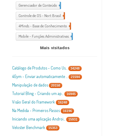
Gerenciador de Conteúdo
1
Controle de OS - Nort Brasil
7
4Minds - Base de Conhecimento
2
Mobile - Funções Administrativas
1
Mais visitados
Catálogo de Produtos - Como Us...
34248
4Gym - Enviar automaticamente ...
21594
Manipulação de dados
20158
Tutorial Bling - Criando um ap...
16945
Visão Geral do Framework
16248
Na Medida - Primeiros Passos
16196
Iniciando uma aplicação Androi...
15931
Veloster Benchmark
15353