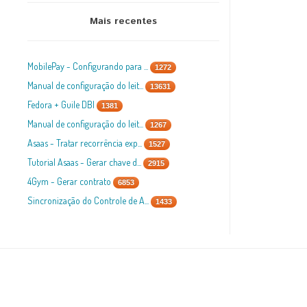
Mais recentes
MobilePay - Configurando para ...
1272
Manual de configuração do leit...
13631
Fedora + Guile DBI
1381
Manual de configuração do leit...
1267
Asaas - Tratar recorrência exp...
1527
Tutorial Asaas - Gerar chave d...
2915
4Gym - Gerar contrato
6853
Sincronização do Controle de A...
1433