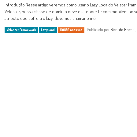
Introdução Nesse artigo veremos como usar o Lazy Loda do Velster Frame
Veloster, nossa classe de domínio deve e s tender br.com.mobilemind.v
atributo que sofrerá o lazy, devemos chamar o mé
Publicado por
Ricardo Bocchi
Veloster Framework
LazyLoad
10059 acessos