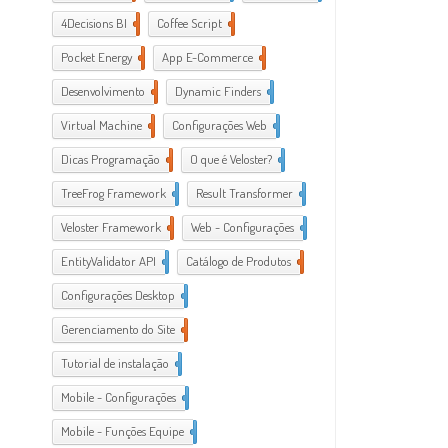
4Decisions BI
1
Coffee Script
2
Pocket Energy
1
App E-Commerce
20
Desenvolvimento
38
Dynamic Finders
1
Virtual Machine
1
Configurações Web
11
Dicas Programação
21
O que é Veloster?
2
TreeFrog Framework
2
Result Transformer
1
Veloster Framework
22
Web - Configurações
3
EntityValidator API
1
Catálogo de Produtos
1
Configurações Desktop
28
Gerenciamento do Site
1
Tutorial de instalação
24
Mobile - Configurações
1
Mobile - Funções Equipe
1