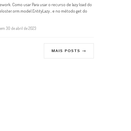
work. Como usar Para usar o recurso de lazy load do
eloster.orm.model.EntityLazy , e no método get do
, em 30 de abril de 2023
MAIS POSTS →