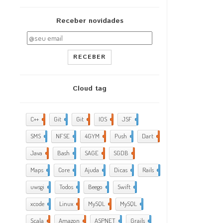
Receber novidades
RECEBER
Cloud tag
C++
2
Git
2
Git
5
IOS
17
JSF
1
SMS
1
NFSE
1
4GYM
376
Push
1
Dart
4
Java
5
Bash
2
SAGE
1
SGDB
2
Maps
1
Core
9
Ajuda
288
Dicas
35
Rails
1
uwsgi
2
Todos
2
Beego
2
Swift
1
xcode
10
Linux
21
MySQL
4
MySQL
1
Scala
1
Amazon
5
ASPNET
4
Grails
4