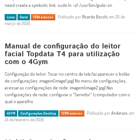
need create a symbolic link: sudo ln -sf /usr/bin/guile-sn
Publicado por
Ricardo Bocchi
, em 26 de
Linux
Geral
1394 acessos
março de 2026
Manual de configuração do leitor
facial Topdata T4 para utilização
com o 4Gym
Configuração do leitor: Tocar no centro da tela faz aparecer o botão
de configurações: imagem[image1.jpg] No menu de configurações,
acessar as configurações de rede: imagem[image2.jpg] Nas
configurações de rede, configurar o "Servidor" (computador com o
qual o aparelho
Publicado por
Anderson
, em
4GYM
Configurações Desktop
1286 acessos
24 de fevereiro de 2026