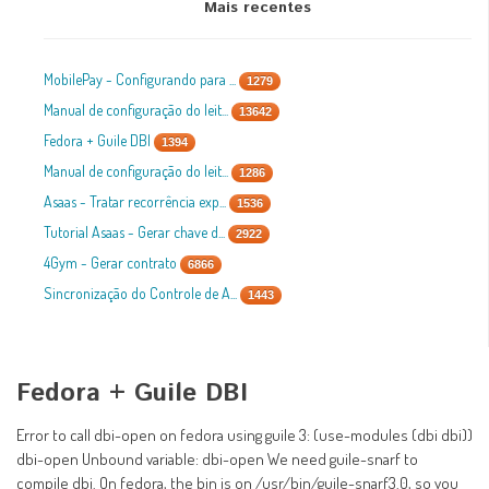
Mais recentes
MobilePay - Configurando para ...
1279
Manual de configuração do leit...
13642
Fedora + Guile DBI
1394
Manual de configuração do leit...
1286
Asaas - Tratar recorrência exp...
1536
Tutorial Asaas - Gerar chave d...
2922
4Gym - Gerar contrato
6866
Sincronização do Controle de A...
1443
Fedora + Guile DBI
Error to call dbi-open on fedora using guile 3: (use-modules (dbi dbi))
dbi-open Unbound variable: dbi-open We need guile-snarf to
compile dbi. On fedora, the bin is on /usr/bin/guile-snarf3.0, so you