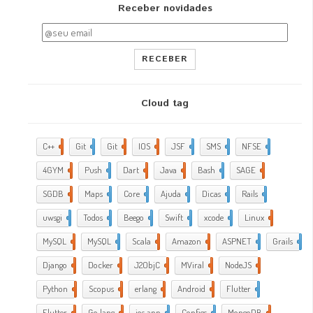
Receber novidades
RECEBER
Cloud tag
C++
2
Git
2
Git
5
IOS
17
JSF
1
SMS
1
NFSE
1
4GYM
376
Push
1
Dart
4
Java
5
Bash
2
SAGE
1
SGDB
2
Maps
1
Core
9
Ajuda
288
Dicas
35
Rails
1
uwsgi
2
Todos
2
Beego
2
Swift
1
xcode
10
Linux
21
MySQL
4
MySQL
1
Scala
1
Amazon
5
ASPNET
4
Grails
4
Django
2
Docker
6
J2ObjC
2
MViral
10
NodeJS
3
Python
1
Scopus
1
erlang
1
Android
6
Flutter
1
Flutter
2
Go lang
7
ios app
4
Configs
1
MongoDB
1