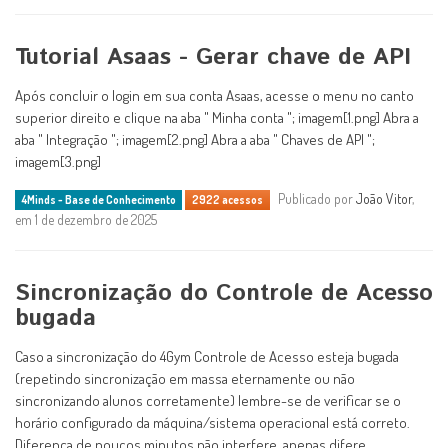
Tutorial Asaas - Gerar chave de API
Após concluir o login em sua conta Asaas, acesse o menu no canto
superior direito e clique na aba " Minha conta "; imagem[1.png] Abra a
aba " Integração "; imagem[2.png] Abra a aba " Chaves de API ";
imagem[3.png]
Publicado por
João Vitor
,
4Minds - Base de Conhecimento
2922 acessos
em 1 de dezembro de 2025
Sincronização do Controle de Acesso
bugada
Caso a sincronização do 4Gym Controle de Acesso esteja bugada
(repetindo sincronização em massa eternamente ou não
sincronizando alunos corretamente) lembre-se de verificar se o
horário configurado da máquina/sistema operacional está correto.
Diferença de poucos minutos não interfere, apenas difere