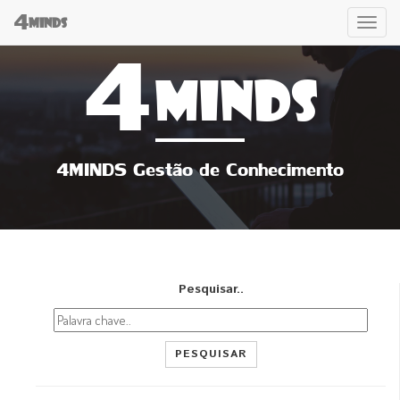
4
Tog
MINDS
4
navi
MINDS
4MINDS Gestão de Conhecimento
Pesquisar..
PESQUISAR