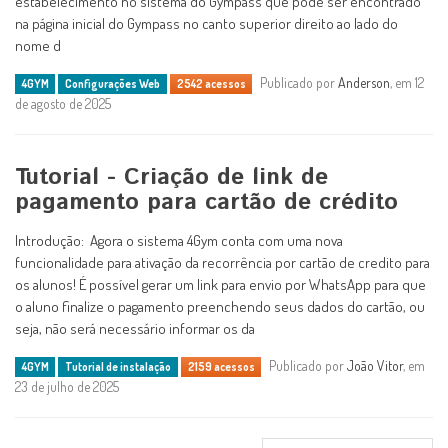
estabelecimento no sistema do Gympass que pode ser encontrado
na página inicial do Gympass no canto superior direito ao lado do
nome d
Publicado por
Anderson
, em 12
4GYM
Configurações Web
2542 acessos
de agosto de 2025
Tutorial - Criação de link de
pagamento para cartão de crédito
Introdução: Agora o sistema 4Gym conta com uma nova
funcionalidade para ativação da recorrência por cartão de credito para
os alunos! É possível gerar um link para envio por WhatsApp para que
o aluno finalize o pagamento preenchendo seus dados do cartão, ou
seja, não será necessário informar os da
Publicado por
João Vitor
, em
4GYM
Tutorial de instalação
2159 acessos
23 de julho de 2025