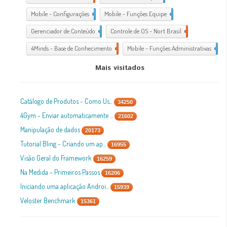
Mobile - Configurações
1
Mobile - Funções Equipe
1
Gerenciador de Conteúdo
1
Controle de OS - Nort Brasil
7
4Minds - Base de Conhecimento
2
Mobile - Funções Administrativas
1
Mais visitados
Catálogo de Produtos - Como Us...
34250
4Gym - Enviar automaticamente ...
21602
Manipulação de dados
20173
Tutorial Bling - Criando um ap...
16955
Visão Geral do Framework
16259
Na Medida - Primeiros Passos
16206
Iniciando uma aplicação Androi...
15939
Veloster Benchmark
15361