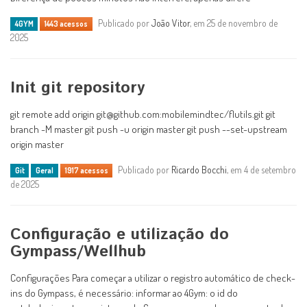
Publicado por
João Vitor
, em 25 de novembro de
4GYM
1443 acessos
2025
Init git repository
git remote add origin git@github.com:mobilemindtec/flutils.git git
branch -M master git push -u origin master git push --set-upstream
origin master
Publicado por
Ricardo Bocchi
, em 4 de setembro
Git
Geral
1917 acessos
de 2025
Configuração e utilização do
Gympass/Wellhub
Configurações Para começar a utilizar o registro automático de check-
ins do Gympass, é necessário: informar ao 4Gym: o id do