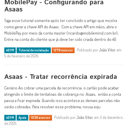
MobilePay - Configurando para
Asaas
Siga esse tutorial somente após ter concluído o artigo que mostra
como gerar a chave API do Asaas. Com a chave API em mãos, abra o
MobilePay por meio da conta master (ricardo@mobilemind.com.br);
Entre na conta do cliente que já deve ter sido criada dentro do 4G
Publicado por
João Vitor
, em
4GYM
Tutorial de instalação
1279 acessos
5 de fevereiro de 2026
Asaas - Tratar recorrência expirada
Cenário Ao cobrar uma parcela da recorrência o cartão pode acabar
atingindo o limite de tentativas de cobrança no Asaas, então a conta
passa a ficar expirada. Quando isso acontece as demais parcelas não
serão cobradas. Para resolver esse problema, nossa equ
Publicado por
João Vitor
, em 3 de dezembro
4GYM
Ajuda
1536 acessos
de 2025