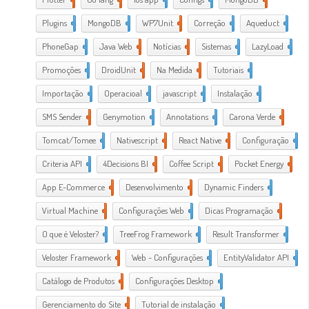
Plugins
1
MongoDB
1
WP7Unit
1
Correção
1
Aqueduct
2
PhoneGap
2
Java Web
2
Notícias
1
Sistemas
1
LazyLoad
1
Promoções
1
DroidUnit
1
Na Medida
1
Tutoriais
2
Importação
1
Operacioal
7
javascript
3
Instalação
1
SMS Sender
1
Genymotion
1
Annotations
1
Carona Verde
1
Tomcat/Tomee
1
Nativescript
7
React Native
1
Configuração
3
Criteria API
1
4Decisions BI
1
Coffee Script
2
Pocket Energy
1
App E-Commerce
20
Desenvolvimento
38
Dynamic Finders
1
Virtual Machine
1
Configurações Web
11
Dicas Programação
21
O que é Veloster?
2
TreeFrog Framework
2
Result Transformer
1
Veloster Framework
22
Web - Configurações
3
EntityValidator API
1
Catálogo de Produtos
1
Configurações Desktop
28
Gerenciamento do Site
1
Tutorial de instalação
24