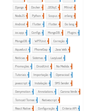
Django
2
Docker
6
J2ObjC
2
MViral
10
NodeJS
3
Python
1
Scopus
1
erlang
1
Android
6
Flutter
1
Flutter
2
Go lang
7
ios app
4
Configs
1
MongoDB
1
Plugins
1
MongoDB
1
WP7Unit
1
Correção
1
Aqueduct
2
PhoneGap
2
Java Web
2
Notícias
1
Sistemas
1
LazyLoad
1
Promoções
1
DroidUnit
1
Na Medida
1
Tutoriais
2
Importação
1
Operacioal
7
javascript
3
Instalação
1
SMS Sender
1
Genymotion
1
Annotations
1
Carona Verde
1
Tomcat/Tomee
1
Nativescript
7
React Native
1
Configuração
3
Criteria API
1