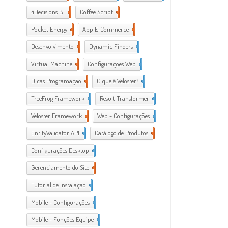
4Decisions BI
1
Coffee Script
2
Pocket Energy
1
App E-Commerce
20
Desenvolvimento
38
Dynamic Finders
1
Virtual Machine
1
Configurações Web
11
Dicas Programação
21
O que é Veloster?
2
TreeFrog Framework
2
Result Transformer
1
Veloster Framework
22
Web - Configurações
3
EntityValidator API
1
Catálogo de Produtos
1
Configurações Desktop
28
Gerenciamento do Site
1
Tutorial de instalação
24
Mobile - Configurações
1
Mobile - Funções Equipe
1