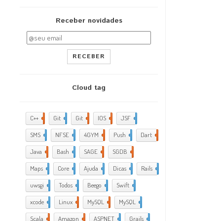
Receber novidades
RECEBER
Cloud tag
C++
2
Git
2
Git
5
IOS
17
JSF
1
SMS
1
NFSE
1
4GYM
376
Push
1
Dart
4
Java
5
Bash
2
SAGE
1
SGDB
2
Maps
1
Core
9
Ajuda
288
Dicas
35
Rails
1
uwsgi
2
Todos
2
Beego
2
Swift
1
xcode
10
Linux
21
MySQL
4
MySQL
1
Scala
1
Amazon
5
ASPNET
4
Grails
4