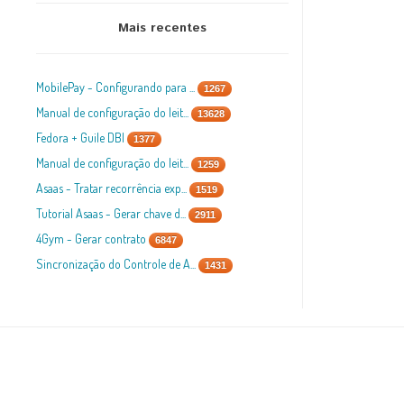
Mais recentes
MobilePay - Configurando para ...
1267
Manual de configuração do leit...
13628
Fedora + Guile DBI
1377
Manual de configuração do leit...
1259
Asaas - Tratar recorrência exp...
1519
Tutorial Asaas - Gerar chave d...
2911
4Gym - Gerar contrato
6847
Sincronização do Controle de A...
1431