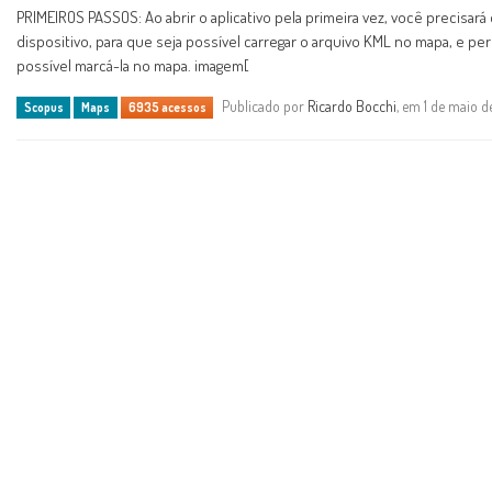
PRIMEIROS PASSOS: Ao abrir o aplicativo pela primeira vez, você precisará
dispositivo, para que seja possível carregar o arquivo KML no mapa, e perm
possível marcá-la no mapa. imagem[
Publicado por
Ricardo Bocchi
, em 1 de maio 
Scopus
Maps
6935 acessos