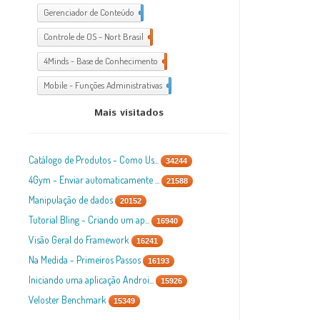
Gerenciador de Conteúdo
1
Controle de OS - Nort Brasil
7
4Minds - Base de Conhecimento
2
Mobile - Funções Administrativas
1
Mais visitados
Catálogo de Produtos - Como Us...
34244
4Gym - Enviar automaticamente ...
21588
Manipulação de dados
20152
Tutorial Bling - Criando um ap...
16940
Visão Geral do Framework
16241
Na Medida - Primeiros Passos
16193
Iniciando uma aplicação Androi...
15926
Veloster Benchmark
15349