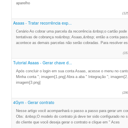
aparelho
(12
Asaas - Tratar recorrência exp...
Cenário Ao cobrar uma parcela da recorrência &nbsp;o cartão pode a
tentativas de cobrança no&nbsp; Asaas,&nbsp; então a conta passa
acontece as demais parcelas não serão cobradas. Para resolver e
(15
Tutorial Asaas - Gerar chave d...
Após concluir o login em sua conta Asaas, acesse o menu no canto s
Minha conta "; imagem[1.png] Abra a aba " Integração "; imagem[2.
imagem[3.png]
(29
4Gym - Gerar contrato
Nesse artigo você acompanhará o passo a passo para gerar um co
Obs: &nbsp;O modelo do contrato já deve ter sido configurado no 
do cliente que você deseja gerar o contrato e clique em " Aces