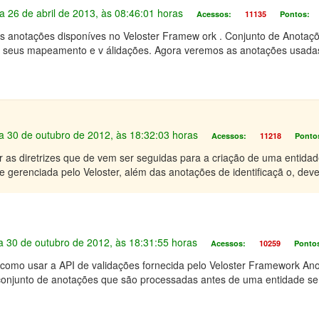
Dia 26 de abril de 2013, às 08:46:01 horas
Acessos:
11135
Pontos:
as anotações disponíves no Veloster Framew ork . Conjunto de Anotaçõ
 seus mapeamento e v álidações. Agora veremos as anotações usadas
Dia 30 de outubro de 2012, às 18:32:03 horas
Acessos:
11218
Ponto
r as diretrizes que de vem ser seguidas para a criação de uma entidade
 gerenciada pelo Veloster, além das anotações de identificaçã o, dev
Dia 30 de outubro de 2012, às 18:31:55 horas
Acessos:
10259
Ponto
 como usar a API de validações fornecida pelo Veloster Framework An
conjunto de anotações que são processadas antes de uma entidade ser