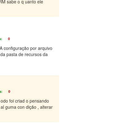
RM sabe o q uanto ele
s:
0
 A configuração por arquivo
 da pasta de recursos da
s:
0
odo foi criad o pensando
al guma con dição , alterar