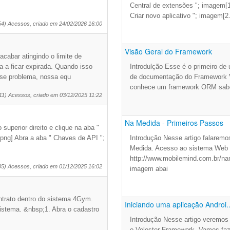
Central de extensões "; imagem[1
Criar novo aplicativo "; imagem[2
54) Acessos, criado em 24/02/2026 16:00
Visão Geral do Framework
cabar atingindo o limite de
 a ficar expirada. Quando isso
Introdulção Esse é o primeiro de
sse problema, nossa equ
de documentação do Framework V
conhece um framework ORM sabe 
11) Acessos, criado em 03/12/2025 11:22
Na Medida - Primeiros Passos
uperior direito e clique na aba "
png] Abra a aba " Chaves de API ";
Introdução Nesse artigo falaremo
Medida. Acesso ao sistema Web P
http://www.mobilemind.com.br/na
05) Acessos, criado em 01/12/2025 16:02
imagem abai
ntrato dentro do sistema 4Gym.
Iniciando uma aplicação Androi..
sistema. &nbsp;1. Abra o cadastro
Introdução Nesse artigo veremos 
o Veloster Framework. Vamos faz