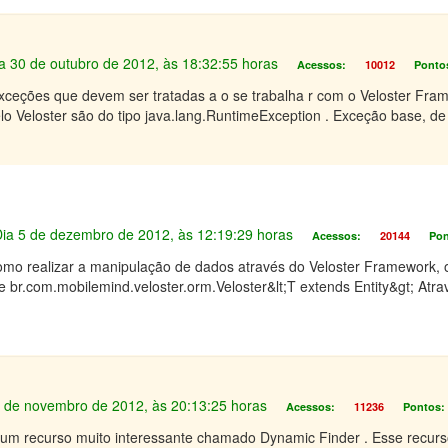
Dia 30 de outubro de 2012, às 18:32:55 horas
Acessos:
10012
Ponto
e exceções que devem ser tratadas a o se trabalha r com o Veloster Fra
o Veloster são do tipo java.lang.RuntimeException . Exceção base, d
 Dia 5 de dezembro de 2012, às 12:19:29 horas
Acessos:
20144
Pon
omo realizar a manipulação de dados através do Veloster Framework, 
 br.com.mobilemind.veloster.orm.Veloster&lt;T extends Entity&gt; Atrav
3 de novembro de 2012, às 20:13:25 horas
Acessos:
11236
Pontos:
 um recurso muito interessante chamado Dynamic Finder . Esse recurs