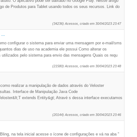
ratuito. O aplicativo pode ser baixado no Google Play. Nesse artigo
go de Produtos para Tablet usando todos os seus recursos. Link do
(34236) Acessos, criado em 30/04/2023 23:47
...
Como configurar o sistema para enviar uma mensagem por e-mail/sms
e quantos dias de uso na academia ele possui Como alterar os
s utilizados pelo sistema para envio das mensagens Quais os requ
(21580) Acessos, criado em 30/04/2023 23:48
como realizar a manipulação de dados através do Veloster
ultas. Interface de Manipulação Java Code
eloster&lt;T extends Entity&gt; Atravé s dessa interface executamos
(20144) Acessos, criado em 30/04/2023 23:46
ling, na tela inicial acesse o ícone de configurações e vá na aba "