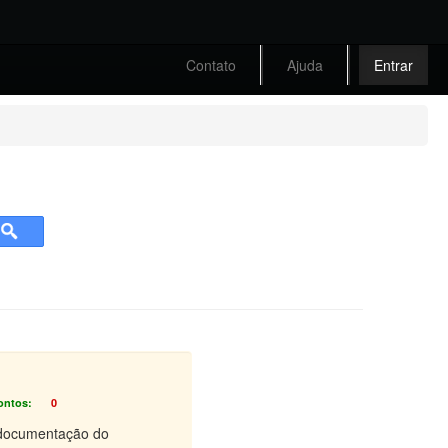
Contato
Ajuda
Entrar
ontos:
0
e documentação do