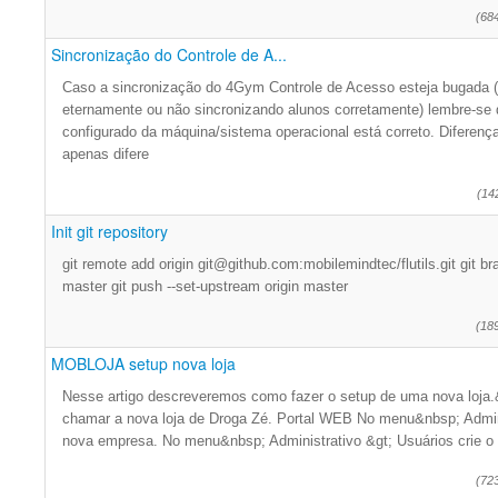
(68
Sincronização do Controle de A...
Caso a sincronização do 4Gym Controle de Acesso esteja bugada 
eternamente ou não sincronizando alunos corretamente) lembre-se de
configurado da máquina/sistema operacional está correto. Diferença
apenas difere
(14
Init git repository
git remote add origin git@github.com:mobilemindtec/flutils.git git br
master git push --set-upstream origin master
(18
MOBLOJA setup nova loja
Nesse artigo descreveremos como fazer o setup de uma nova loja.
chamar a nova loja de Droga Zé. Portal WEB No menu&nbsp; Admin
nova empresa. No menu&nbsp; Administrativo &gt; Usuários crie o 
(72