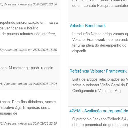
40) Acessos, criado em 30/04/2023 23:56
de um contato Pesquisar contat
(repetindo sincronização em massa
Veloster Benchmark
 verificar se o horário
 de poucos minutos não interfere,
Introdução Nesse artigo vamos a
Veloster Framework , comparan
ter uma ideia do desempenho do 
22) Acessos, criado em 25/11/2025 18:50
disponib
anch -M master git push -u origin
Referência Veloster Framework
Lista de artigos relacionados ao 
91) Acessos, criado em 04/09/2025 19:04
sobre o Veloster Visão Geral do
Configurando o Veloster - Arq
&nbsp; Para fins didáticos, vamos
strativo &gt; Empresas crie a
4GYM - Avaliação antropométric.
usuário de
O protocolo Jackson/Pollock 3,4
38) Acessos, criado em 30/04/2023 23:59
obter o percentual de gordura cor