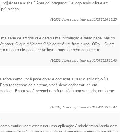
.jpg] Acesse a aba " Área do integrador " e logo após clique em "
.jpg] &nbsp;
(16931) Acessos, criado em 16/05/2024 15:25
 uma série de artigos que darão uma introdução e farão papel básico
eloster. O que é Veloster? Veloster é um fram ework ORM . Quem
o q uanto ele pode ser valioso , mas também conhece to
(16231) Acessos, criado em 30/04/2023 23:46
s sobre como você pode obter e começar a usar o aplicativo Na
ara ter acesso ao sistema, você deve cadastrar- se em
medida . Basta você preencher o formulário apresentado, conforme
(16187) Acessos, criado em 30/04/2023 23:47
.
como configurar e estruturar uma aplicação Android trabalhando com
er uma aplicação simples, que deve: Armazenar o nome e o telefone