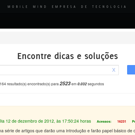
MOBILE MIND EMPRESA DE TECNOLOGIA
Encontre dicas e soluções
x
2523
164 resultado(s) encontrado(s) para
em
segundos
0.032
 Dia 12 de dezembro de 2012, às 17:50:24 horas
Acessos:
16231
P
ma série de artigos que darão uma introdução e farão papel básico d