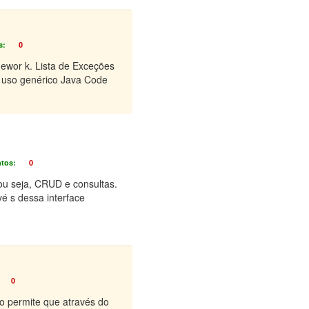
s:
0
mewor k. Lista de Exceções
e uso genérico Java Code
tos:
0
ou seja, CRUD e consultas.
é s dessa interface
0
o permite que através do