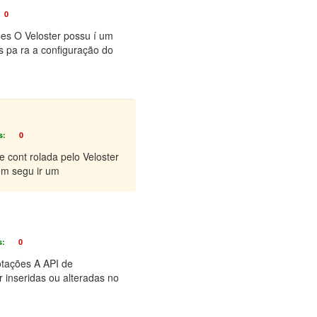
0
es O Veloster possu í um
 pa ra a configuração do
s:
0
 cont rolada pelo Veloster
em segu ir um
s:
0
otações A API de
 inseridas ou alteradas no