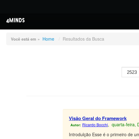
4MINDS
Home
/
Resultados da Busca
Você está em »
Visão Geral do Framework
, quarta-feira,
Ricardo Bocchi
Autor:
Introdulção Esse é o primeiro de u