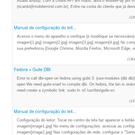
Asaas.&nbsp; Com a chave API em mãos, abra o MobilePay por me
(ricardo@mobilemind.com.br); Entre na conta do cliente que já deve
(12
Manual de configuração do leit...
Acesse o menu do aparelho e verifique (e modifique se necessário)
imagem[1.jpg] imagem[2.jpg] imagem[3.jpg] imagem[4.jpg] No comp
sua preferência (Google Chrome, Mozilla Firefox, Microsoft Edge, e
(136
Fedora + Guile DBI
Error to call dbi-open on fedora using guile 3: (use-modules (dbi dbi
open We need guile-snarf to compile dbi. On fedora, the bin is on&n
need create a symbolic link: sudo ln -sf /usr/bin/guile-sn
(13
Manual de configuração do leit...
Configuração do leitor: Tocar no centro da tela faz aparecer o botã
imagem[image1.jpg] No menu de configurações, acessar as configu
imagem[image2.jpg] Nas configurações de rede, configurar o "Serv