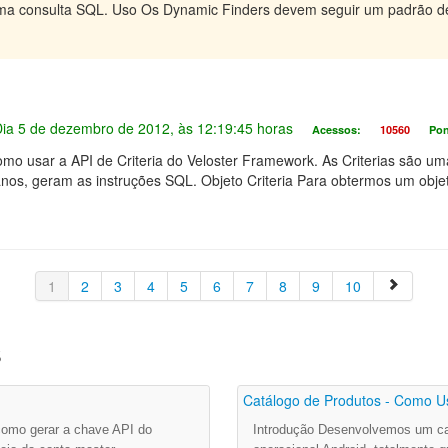
ma consulta SQL. Uso Os Dynamic Finders devem seguir um padrão de
 Dia 5 de dezembro de 2012, às 12:19:45 horas
Acessos:
10560
Pon
mo usar a API de Criteria do Veloster Framework. As Criterias são uma
anos, geram as instruções SQL. Objeto Criteria Para obtermos um objet
1
2
3
4
5
6
7
8
9
10
s
Catálogo de Produtos - Como Us
 como gerar a chave API do
Introdução Desenvolvemos um cat