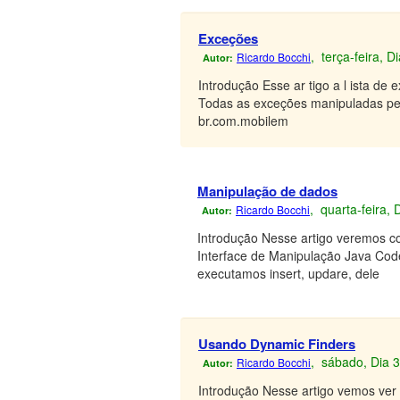
Exceções
, terça-feira, 
Ricardo Bocchi
Autor:
Introdução Esse ar tigo a l ista d
Todas as exceções manipuladas pel
br.com.mobilem
Manipulação de dados
, quarta-feira,
Ricardo Bocchi
Autor:
Introdução Nesse artigo veremos c
Interface de Manipulação Java Code
executamos insert, updare, dele
Usando Dynamic Finders
, sábado, Dia 
Ricardo Bocchi
Autor:
Introdução Nesse artigo vemos ver