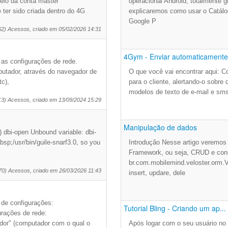
io da conta master
operacional Android, totalmente g
 ter sido criada dentro do 4G
explicaremos como usar o Catálo
Google P
62) Acessos, criado em 05/02/2026 14:31
4Gym - Enviar automaticamente 
 as configurações de rede.
utador, através do navegador de
O que você vai encontrar aqui: 
tc),
para o cliente, alertando-o sobr
modelos de texto de e-mail e sm
13) Acessos, criado em 13/09/2024 15:29
Manipulação de dados
)) dbi-open Unbound variable: dbi-
bsp;/usr/bin/guile-snarf3.0, so you
Introdução Nesse artigo veremos 
Framework, ou seja, CRUD e cons
br.com.mobilemind.veloster.orm.V
70) Acessos, criado em 26/03/2026 11:43
insert, updare, dele
o de configurações:
Tutorial Bling - Criando um ap...
rações de rede:
idor" (computador com o qual o
Após logar com o seu usuário no B