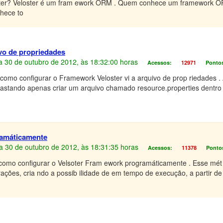
ster? Veloster é um fram ework ORM . Quem conhece um framework O
hece to
vo de propriedades
Dia 30 de outubro de 2012, às 18:32:00 horas
Acessos:
12971
Ponto
 como configurar o Framework Veloster vi a arquivo de prop riedades .
bastando apenas criar um arquivo chamado resource.properties dentro
ramáticamente
Dia 30 de outubro de 2012, às 18:31:35 horas
Acessos:
11378
Ponto
 como configurar o Velsoter Fram ework programáticamente . Esse mét 
ções, cria ndo a possib ilidade de em tempo de execução, a partir de 