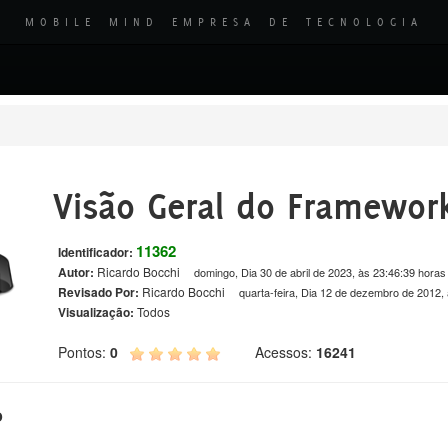
MOBILE MIND EMPRESA DE TECNOLOGIA
Visão Geral do Framewor
11362
Identificador:
Autor:
Ricardo Bocchi
domingo, Dia 30 de abril de 2023, às 23:46:39 horas
Revisado Por:
Ricardo Bocchi
quarta-feira, Dia 12 de dezembro de 2012,
Visualização:
Todos
Pontos:
0
Acessos:
16241
o