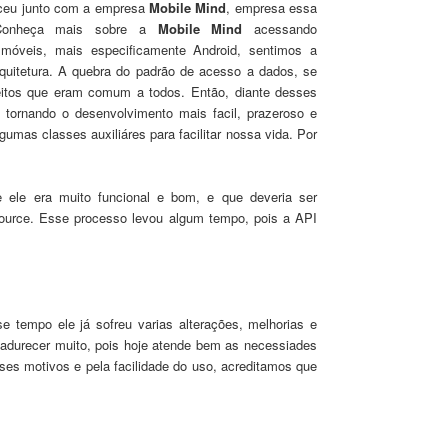
ceu
junto com a empresa
Mobile Mind
, empresa essa
Conheça mais sobre a
Mobile Mind
acessando
 móveis, mais especif
icamente Android, sent
imos a
quitetura. A quebra
do padrão de acess
o a dados, se
eitos que eram
comu
m
a todos. Então, diante dess
es
, tornando o desenvolvime
nto mais facil, praze
ro
so e
gumas classes auxiliáre
s para
facilitar noss
a vi
da. Por
 ele era muito funcional e bom, e que deveria ser
ource.
Esse processo levou algum tempo, pois a
API
sse
tempo ele
já sofreu varias alterações, melhorias e
adurecer muito, pois hoje atende bem as necessiades
ses motivos e pela facilidade do uso, acreditamos que