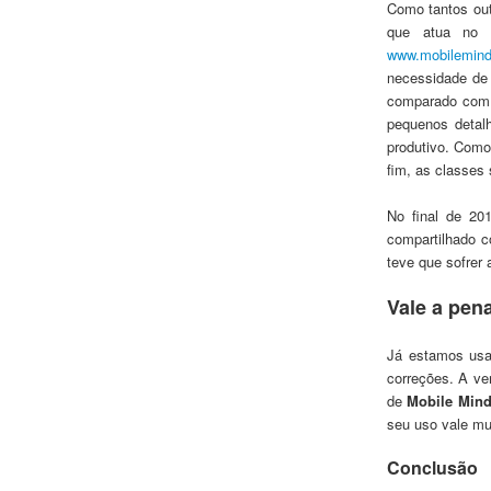
Como tantos ou
que atua no 
www.mobilemind
necessi
dade de
comparado com 
pequenos detal
produtivo. Como
fim,
as classes 
No final de 20
compartilhado 
teve que sofrer
Vale a p
ena
Já estamos us
correções. A ve
de
Mobile Min
seu uso vale mu
Conclusão