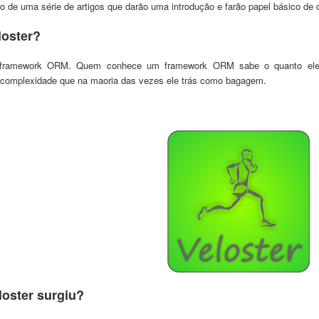
ro de uma série
de artigos
que darão uma introdução e farão papel básico de
loster?
.
fram
ework ORM
Quem conhece um framework ORM sabe o q
uanto el
 complexidade que na maoria d
as vezes ele tr
ás
como baga
gem.
oster surgiu?