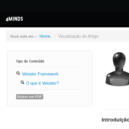
4MINDS
Home
/
Visualização de Artigo
Você está em »
Tipo do Conteúdo
Veloster Framework
O que é Veloster?
Baixar em PDF
Introdulçã