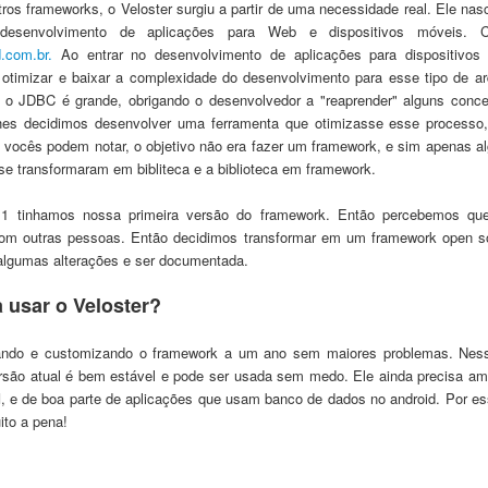
tros frameworks, o
Veloster surgiu a partir de uma n
ecessidade real. Ele na
s
desenv
o
lvimento de aplica
ções para Web e
dispositivos móveis
. 
.com.br.
A
o entrar no desenvolvimento de aplicações para dispositivos
 otimizar
e baixar a compl
exidade
do desenvolvimento para esse tipo de ar
o JDBC é grande, obrigando o desenvolvedor a "reaprender" alguns conc
hes decidimos desenvolver uma ferramenta
que o
timizasse esse processo
 v
ocês podem nota
r,
o objetiv
o não era fazer um framework, e sim apenas al
se tra
nsformaram em bibliteca
e a biblioteca em framework.
11 tinhamos nossa primeira ver
são do framework
. Então percebemos que
com outras pessoas. Então decidimos transformar
em um fram
ework open
s
 algumas alterações e se
r
documentada
.
 usar o Veloster
?
ando e cus
tomizando o fram
ework
a um ano
sem maiores problemas. Ne
rsão atual
é bem estável e pode ser usada sem medo. Ele ainda precisa am
d
, e
de boa parte de aplicações que
usam banco
d
e dados no android. Por es
ito a pena
!