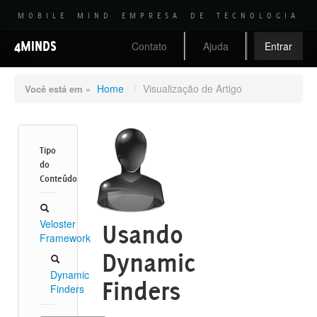
MOBILE MIND EMPRESA DE TECNOLOGIA
4MINDS
Contato
Ajuda
Entrar
Home
/
Visualização de Artigo
Você está em »
Tipo
do
Conteúdo
Veloster
Usando
Framework
Dynamic
Dynamic
Finders
Finders