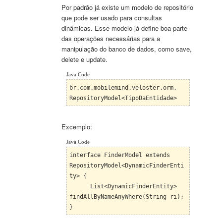
Por padrão já existe um modelo de repositório
que pode ser usado para consultas
dinâmicas. Esse modelo já define boa parte
das operações necessárias para a
manipulação do banco de dados, como save,
delete e update.
Java Code
br.com.mobilemind.veloster.orm.
RepositoryModel<TipoDaEntidade>
Excemplo:
Java Code
interface FinderModel extends
RepositoryModel<DynamicFinderEnti
ty> {
List<DynamicFinderEntity>
findAllByNameAnyWhere(String ri);
}