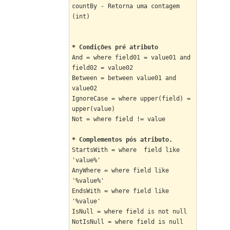
countBy - Retorna uma contagem
(int)
* Condições pré atributo
And = where field01 = value01 and
field02 = value02
Between = between value01 and
value02
IgnoreCase = where upper(field) =
upper(value)
Not = where field != value
* Complementos pós atributo.
StartsWith = where field like
'value%'
AnyWhere = where field like
'%value%'
EndsWith = where field like
'%value'
IsNull = where field is not null
NotIsNull = where field is null