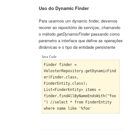
Uso do Dynamic Finder
Para usarmos um dynamic finder, devemos
recorer ao repositório de serviços, c
hamando
o método
getDynamicFinder
p
assando como
parametro a interface que define as operações
dinâmicas e o tipo da entidade persistente
Java Code
Finder finder =
VelosterRepository.getDynamicFind
er(Finder.class,
FinderEntity.class);
List<FinderEntity> items =
finder.findAllByNameEndsWith("foo
") //select * from FinderEntity
where name like '%foo'