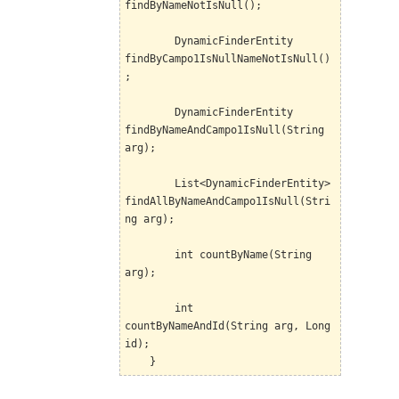
findByNameNotIsNull();
DynamicFinderEntity
findByCampo1IsNullNameNotIsNull()
;
DynamicFinderEntity
findByNameAndCampo1IsNull(String
arg);
List<DynamicFinderEntity>
findAllByNameAndCampo1IsNull(Stri
ng arg);
int countByName(String
arg);
int
countByNameAndId(String arg, Long
id);
}