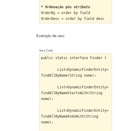
* Ordenação pós atributo
OrderBy = order by field
OrderDesc = order by field desc
Exemplo de uso:
Java Code
public static interface Finder {
List<DynamicFinderEntity>
findAllByName(String nome);
List<DynamicFinderEntity>
findAllByNameStartsWith(String
nome);
List<DynamicFinderEntity>
findAllByNameEndsWith(String
nome);