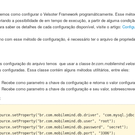
remos como configurar o Velsoter Fram
ework programáticamente
.
Esse mét
o
ria
ndo a possib
ilidade de
em tempo de execução, a
partir de al
guma con
diçã
ara sa
ber os detalhes de cada configuração dis
poní
vel, visite o
artigo
:
Configu
o com esse mé
todo de configuraç
ão, é necess
ário ter o arquivo de proprie
as configuração do arquivo
temos que
usar a classe
br.com.mobilemind.velos
es
configuradas.
Essa classe contém
alguns métodos utilitários, en
tre eles:
:
Recebe
como parametro a cha
ve da configura
ção
e re
torna o valor configur
: Recebe como parametr
o a chave da configuração e seu valor, sobreescre
ve
:
source.setProperty("br.com.mobilemind.db.driver", "com.mys
ource.setProperty("br.com.mobilemind.db.user", "root");
ource.setProperty("br.com.mobilemind.db.password", "secret");
ource.setProperty("br.com.mobilemind.db.port", "3306");