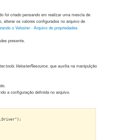
do foi criad
o pensando
em realizar uma mescla de
o
, alterar os valores configurados no arqui
vo de
rando o Veloster - Arquivo de propriedades.
dades presente.
ter.tools.VelosterResource
, que auxilia na manipulç
ão
ado.
ndo a configuração definida no arquivo.
ql.jdbc.Driver");