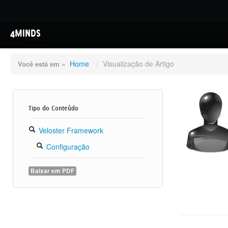
4MINDS
Home
/
Visualização de Artigo
Você está em »
Tipo do Conteúdo
Veloster Framework
Configuração
Baixar em PDF