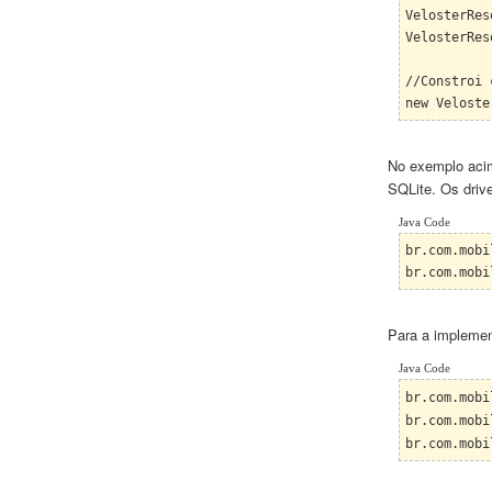
VelosterRes
VelosterRes
//Constroi
new Veloste
No exem
plo a
ci
SQLite
. Os driv
Java Code
br.com.mobi
br.com.mobi
Para a implemen
Java Code
br.com.mobi
br.com.mobi
br.com.mobi