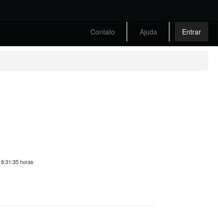
Contato
Ajuda
Entrar
-
 18:31:35 horas