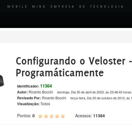
MOBILE MIND EMPRESA DE TECNOLOGIA
Configurando o Veloster 
Programáticamente
11364
Identificador:
Autor:
Ricardo Bocchi
domingo, Dia 30 de abril de 2023, às 23:46:43 horas
Revisado Por:
Ricardo Bocchi
terça-feira, Dia 30 de outubro de 2012, às
Visualização:
Todos
Pontos:
0
Acessos:
11384