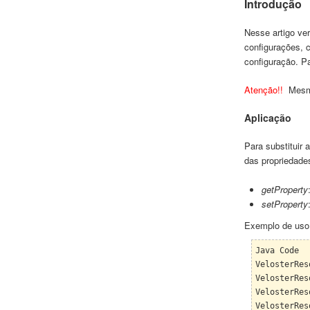
Introdução
Nesse artigo v
e
configurações, c
configuraç
ão. P
Atenção!!
Mesm
Aplicação
Para substituir 
das propriedad
getProperty
setProperty
Ex
emplo de uso
Java Code
VelosterRe
VelosterRes
VelosterRes
VelosterRes