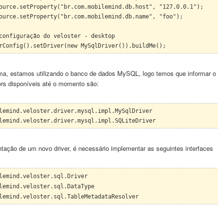
ource.setProperty("br.com.mobilemind.db.host", "127.0.0.1");
ource.setProperty("br.com.mobilemind.db.name", "foo");
 configuração do
veloster - deskt
o
p
rConfig().setDriver(new MySqlDriver()).buildMe();
ma, estamos utilizando o banco de dados MyS
QL
, logo temos q
ue informar o 
ers disponíve
is até o momento são:
lemind.veloster.driver.mysql.impl.MySqlDriver
lemind.veloster.driver.mysql.impl.SQLiteDriver
tação de um novo driver, é necessário implementar as seguintes interfaces
lemind.veloster.sql.Driver
lemind.veloster.sql.DataType
lemind.veloster.sql.TableMetadataResolver