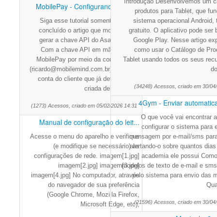
Introdução Desenvolvemos um c
MobilePay - Configurando para ...
produtos para Tablet, que fu
Siga esse tutorial somente após ter
sistema operacional Android, 
concluído o artigo que mostra como
gratuito. O aplicativo pode ser
gerar a chave API do Asaas.&nbsp;
Google Play. Nesse artigo ex
Com a chave API em mãos, abra o
como usar o Catálogo de Pro
MobilePay por meio da conta master
Tablet usando todos os seus recu
(ricardo@mobilemind.com.br); Entre na
do
conta do cliente que já deve ter sido
(34248) Acessos, criado em 30/04
criada dentro do 4G
4Gym - Enviar automatica
(1273) Acessos, criado em 05/02/2026 14:31
O que você vai encontrar 
Manual de configuração do leit...
configurar o sistema para 
Acesse o menu do aparelho e verifique
mensagem por e-mail/sms para 
(e modifique se necessário) as
alertando-o sobre quantos dias
configurações de rede. imagem[1.jpg]
academia ele possui Como 
imagem[2.jpg] imagem[3.jpg]
modelos de texto de e-mail e sms 
imagem[4.jpg] No computador, através
pelo sistema para envio das
do navegador de sua preferência
Qua
(Google Chrome, Mozilla Firefox,
(21596) Acessos, criado em 30/04
Microsoft Edge, etc),