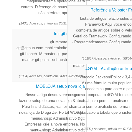
máquina/sistema operacional está
correto. Diferença de poucos minutos
Referência Veloster 
não interfere, apenas difere
Lista de artigos relacionados 
(1435) Acessos, criado em 25/11/2025 18:50
Framework Aqui você encont
completa de artigos sobre o Velo
Init git repository
Geral do Framework Configurando 
git remote add origin
- Programáticamente Configurando 
git@github.com:mobilemindtec/flutils.git
git branch -M master git push -u origin
(15101) Acessos, criado em 30/04
master git push --set-upstream origin
master
4GYM - Avaliação antropo
(1904) Acessos, criado em 04/09/2025 19:04
O protocolo Jackson/Pollock 3,4 
é uma fórmula muito popular
MOBLOJA setup nova loja
academias para obter o per
Nesse artigo descreveremos como
gordura corporal. o 4GYM fornece
fazer o setup de uma nova loja.&nbsp;
textual para permitir analisar o 
Para fins didáticos, vamos chamar a
falar com o avaliado de forma m
nova loja de Droga Zé. Portal WEB No
Veja abaixo a tabela que o siste
menu&nbsp; Adminstrativo &gt;
Empresas crie a nova empresa. No
(13711) Acessos, criado em 01/05
menu&nbsp; Administrativo &gt;