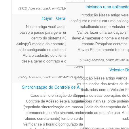
Iniciando uma aplicação
(2916) Acessos, criado em 01/12/2025 16:02
Introdução Nesse artigo ve
4Gym - Gerar contrato
configurar e estruturar uma aplica
Nesse artigo você acompanhará o
trabalhando com o Veloster 
passo a passo para gerar um contrato
Vamos fazer uma aplicação si
dentro do sistema 4Gym. Obs:
deve: Armazenar o nome e o tele
&nbsp;O modelo do contrato já deve ter
contato Pesquisar contatos
sido configurado no sistema. &nbsp;1.
Maven Primeiramente temos q
Abra o cadastro do cliente que você
(15932) Acessos, criado em 30/04
deseja gerar o contrato e clique em "
Aces
Veloster 
(6855) Acessos, criado em 30/04/2023 23:56
Introdução Nesse artigo vamos 
os resultados dos testes de 
Sincronização do Controle de A...
realizados com o Veloster F
Caso a sincronização do 4Gym
comparando suas operações de
Controle de Acesso esteja bugada
operações nativas, onde podem
(repetindo sincronização em massa
ideia do desempenho do V
eternamente ou não sincronizando
comparado ao seu não uso. Ant
alunos corretamente) lembre-se de
nada
verificar se o horário configurado da
(15354) Acessos, criado em 30/04