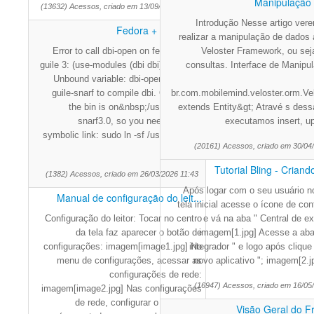
Manipulação
(13632) Acessos, criado em 13/09/2024 15:29
Introdução Nesse artigo ve
Fedora + Guile DBI
realizar a manipulação de dados 
Error to call dbi-open on fedora using
Veloster Framework, ou se
guile 3: (use-modules (dbi dbi)) dbi-open
consultas. Interface de Manipu
Unbound variable: dbi-open We need
guile-snarf to compile dbi. On fedora,
br.com.mobilemind.veloster.orm.Vel
the bin is on&nbsp;/usr/bin/guile-
extends Entity&gt; Atravé s dess
snarf3.0, so you need create a
executamos insert, up
symbolic link: sudo ln -sf /usr/bin/guile-
(20161) Acessos, criado em 30/04
sn
Tutorial Bling - Criand
(1382) Acessos, criado em 26/03/2026 11:43
Após logar com o seu usuário no
Manual de configuração do leit...
tela inicial acesse o ícone de co
Configuração do leitor: Tocar no centro
e vá na aba " Central de e
da tela faz aparecer o botão de
imagem[1.jpg] Acesse a aba
configurações: imagem[image1.jpg] No
integrador " e logo após clique
menu de configurações, acessar as
novo aplicativo "; imagem[2.j
configurações de rede:
(16947) Acessos, criado em 16/05
imagem[image2.jpg] Nas configurações
de rede, configurar o "Servidor"
Visão Geral do 