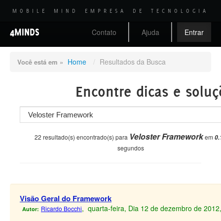
MOBILE MIND EMPRESA DE TECNOLOGIA
4MINDS
Contato
Ajuda
Entrar
Home
/
Resultados da Busca
Você está em »
Encontre dicas e soluç
Veloster Framework
22 resultado(s) encontrado(s) para
em
0.
segundos
Visão Geral do Framework
, quarta-feira, Dia 12 de dezembro de 2012
Ricardo Bocchi
Autor: