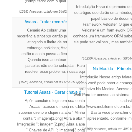
(computador com o qual o aparelho
Introdulção Esse é o primeiro de
(1268) Acessos, criado em 24/02/2026 16:00
de artigos que darão uma introduç
papel básico de docum
Asaas - Tratar recorrência exp...
Framework Veloster. O que é
Cenário Ao cobrar uma parcela da
Veloster é um fram ework 
recorrência &nbsp;o cartão pode acabar
conhece um framework ORM sabe 
atingindo o limite de tentativas de
ele pode ser valioso , mas tamb
cobrança no&nbsp; Asaas,&nbsp;
então a conta passa a ficar expirada.
(16250) Acessos, criado em 30/04
Quando isso acontece as demais
parcelas não serão cobradas. Para
Na Medida - Primeir
resolver esse problema, nossa equ
Introdução Nesse artigo falar
(1528) Acessos, criado em 03/12/2025 11:22
como você pode obter e começa
aplicativo Na Medida. Acesso 
Tutorial Asaas - Gerar chave d...
Web Para ter acesso ao sistema,
Após concluir o login em sua conta
cadast
Asaas, acesse o menu no canto
http://www.mobilemind.com.br/
superior direito e clique na aba " Minha
Basta você preencher o 
conta "; imagem[1.png] Abra a aba "
apresentado, conforme i
Integração "; imagem[2.png] Abra a aba
(16198) Acessos, criado em 30/04
" Chaves de API "; imagem[3.png]