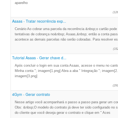
aparelho
(12
Asaas - Tratar recorrência exp...
Cenário Ao cobrar uma parcela da recorrência &nbsp;o cartão pode a
tentativas de cobrança no&nbsp; Asaas,&nbsp; então a conta passa
acontece as demais parcelas não serão cobradas. Para resolver e
(15
Tutorial Asaas - Gerar chave d...
Após concluir o login em sua conta Asaas, acesse o menu no canto s
Minha conta "; imagem[1.png] Abra a aba " Integração "; imagem[2.
imagem[3.png]
(29
4Gym - Gerar contrato
Nesse artigo você acompanhará o passo a passo para gerar um co
Obs: &nbsp;O modelo do contrato já deve ter sido configurado no 
do cliente que você deseja gerar o contrato e clique em " Aces