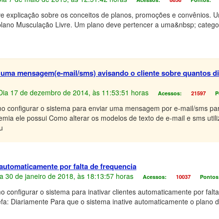
ve explicação sobre os conceitos de planos, promoções e convênios. 
plano Musculação Livre. Um plano deve pertencer a uma&nbsp; categor
uma mensagem(e-mail/sms) avisando o cliente sobre quantos di
, Dia 17 de dezembro de 2014, às 11:53:51 horas
Acessos:
21597
P
o configurar o sistema para enviar uma mensagem por e-mail/sms para
mia ele possui Como alterar os modelos de texto de e-mail e sms util
u
 automaticamente por falta de frequencia
Dia 30 de janeiro de 2018, às 18:13:57 horas
Acessos:
10037
Pontos
 configurar o sistema para inativar clientes automaticamente por falt
efa: Diariamente Para que o sistema inative automaticamente o plano d