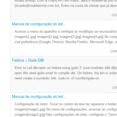
Asaas.&nbsp; Com a chave API em mãos, abra o MobilePay por me
(ricardo@mobilemind.com.br); Entre na conta do cliente que já deve
(12
Manual de configuração do leit...
Acesse o menu do aparelho e verifique (e modifique se necessário)
imagem[1.jpg] imagem[2.jpg] imagem[3.jpg] imagem[4.jpg] No comp
sua preferência (Google Chrome, Mozilla Firefox, Microsoft Edge, e
(136
Fedora + Guile DBI
Error to call dbi-open on fedora using guile 3: (use-modules (dbi dbi
open We need guile-snarf to compile dbi. On fedora, the bin is on&n
need create a symbolic link: sudo ln -sf /usr/bin/guile-sn
(13
Manual de configuração do leit...
Configuração do leitor: Tocar no centro da tela faz aparecer o botã
imagem[image1.jpg] No menu de configurações, acessar as configu
imagem[image2.jpg] Nas configurações de rede, configurar o "Serv