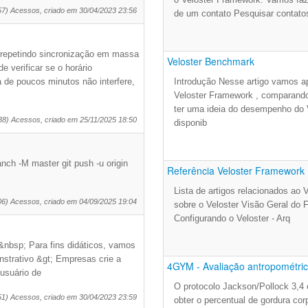
57) Acessos, criado em 30/04/2023 23:56
de um contato Pesquisar contat
(repetindo sincronização em massa
Veloster Benchmark
 verificar se o horário
 de poucos minutos não interfere,
Introdução Nesse artigo vamos a
Veloster Framework , comparan
ter uma ideia do desempenho do 
38) Acessos, criado em 25/11/2025 18:50
disponib
anch -M master git push -u origin
Referência Veloster Framework
Lista de artigos relacionados ao 
06) Acessos, criado em 04/09/2025 19:04
sobre o Veloster Visão Geral do
Configurando o Veloster - Arq
&nbsp; Para fins didáticos, vamos
strativo &gt; Empresas crie a
4GYM - Avaliação antropométric.
usuário de
O protocolo Jackson/Pollock 3,4
51) Acessos, criado em 30/04/2023 23:59
obter o percentual de gordura cor