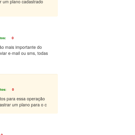
Ter um plano cadastrado
tos:
0
ão mais importante do
viar e-mail ou sms, todas
tos:
0
itos para essa operação
astrar um plano para o c
0