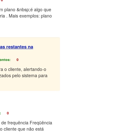
Um plano &nbsp;é algo que
ia . Mais exemplos: plano
as restantes na
ontos:
0
 o cliente, alertando-o
izados pelo sistema para
:
0
a de frequência Freqüência
o cliente que não está