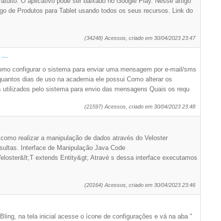
ratuito. O aplicativo pode ser baixado no Google Play. Nesse artigo
go de Produtos para Tablet usando todos os seus recursos. Link do
(34248) Acessos, criado em 30/04/2023 23:47
...
Como configurar o sistema para enviar uma mensagem por e-mail/sms
e quantos dias de uso na academia ele possui Como alterar os
s utilizados pelo sistema para envio das mensagens Quais os requ
(21597) Acessos, criado em 30/04/2023 23:48
como realizar a manipulação de dados através do Veloster
ultas. Interface de Manipulação Java Code
eloster&lt;T extends Entity&gt; Atravé s dessa interface executamos
(20164) Acessos, criado em 30/04/2023 23:46
ling, na tela inicial acesse o ícone de configurações e vá na aba "