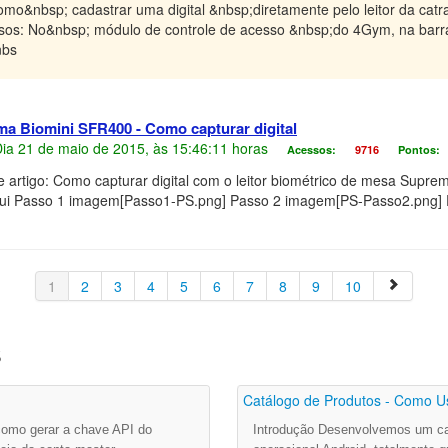
omo&nbsp; cadastrar uma digital &nbsp;diretamente pelo leitor da cat
assos: No&nbsp; módulo de controle de acesso &nbsp;do 4Gym, na barra 
nbs
ma Biomini SFR400 - Como capturar digital
 Dia 21 de maio de 2015, às 15:46:11 horas
Acessos:
9716
Pontos:
e artigo: Como capturar digital com o leitor biométrico de mesa Supr
 aqui Passo 1 imagem[Passo1-PS.png] Passo 2 imagem[PS-Passo2.png]
1
2
3
4
5
6
7
8
9
10
s
Catálogo de Produtos - Como Us
 como gerar a chave API do
Introdução Desenvolvemos um cat