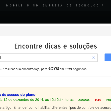
MOBILE MIND EMPRESA DE TECNOLOGIA
Encontre dicas e soluções
x
4GYM
357 resultado(s) encontrado(s) para
em
segundos
0.104
 de acesso do plano
 Dia 12 de dezembro de 2014, às 12:12:14 horas
Acessos:
9208
Pon
 artigo: Entender como habilitar diferentes tipos de controle de acess