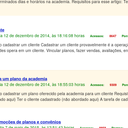
terminados dias e horários na academia. Requisitos para esse artigo: 
te
 Dia 12 de dezembro de 2014, às 18:16:08 horas
Acessos:
8647
Pon
 cadastrar um cliente Cadastrar um cliente provavelmente é a operaç
des opera em um cliente. Vincular planos, fazer vendas, avaliações, en
 a um plano da academia
 Dia 12 de dezembro de 2014, às 18:55:03 horas
Acessos:
9309
Pon
o cadastrar um plano oferecido pela academia para um cliente Requis
do aqui) Ter o cliente cadastrado (não abordado aqui) A tarefa de cad
omoções de planos e convênios
 Dia 7 de maio de 2015, às 12:51:42 horas
Acessos:
8858
Pontos: