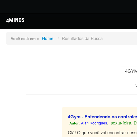
4MINDS
Home
/
Resultados da Busca
Você está em »
4Gym - Entendendo os controles
, sexta-feira,
Alan Rodrigues
Autor:
Olá! O que você vai encontrar nesse