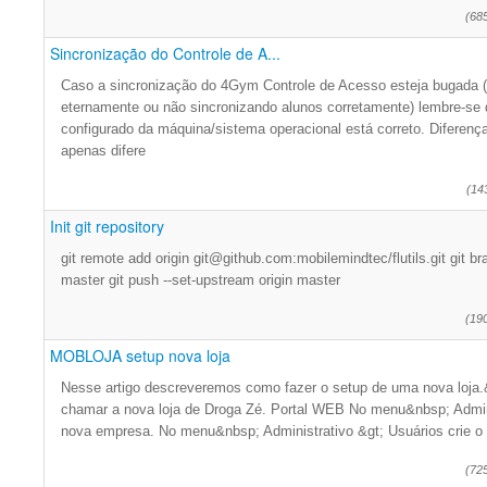
(68
Sincronização do Controle de A...
Caso a sincronização do 4Gym Controle de Acesso esteja bugada 
eternamente ou não sincronizando alunos corretamente) lembre-se de
configurado da máquina/sistema operacional está correto. Diferença
apenas difere
(14
Init git repository
git remote add origin git@github.com:mobilemindtec/flutils.git git br
master git push --set-upstream origin master
(19
MOBLOJA setup nova loja
Nesse artigo descreveremos como fazer o setup de uma nova loja.
chamar a nova loja de Droga Zé. Portal WEB No menu&nbsp; Admin
nova empresa. No menu&nbsp; Administrativo &gt; Usuários crie o 
(72