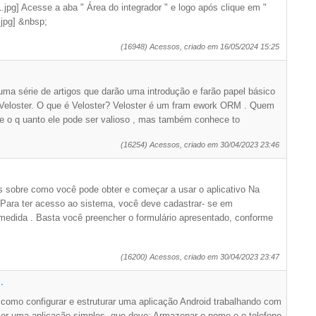
.jpg] Acesse a aba " Área do integrador " e logo após clique em "
.jpg] &nbsp;
(16948) Acessos, criado em 16/05/2024 15:25
 uma série de artigos que darão uma introdução e farão papel básico
eloster. O que é Veloster? Veloster é um fram ework ORM . Quem
o q uanto ele pode ser valioso , mas também conhece to
(16254) Acessos, criado em 30/04/2023 23:46
s sobre como você pode obter e começar a usar o aplicativo Na
ara ter acesso ao sistema, você deve cadastrar- se em
medida . Basta você preencher o formulário apresentado, conforme
(16200) Acessos, criado em 30/04/2023 23:47
.
como configurar e estruturar uma aplicação Android trabalhando com
er uma aplicação simples, que deve: Armazenar o nome e o telefone