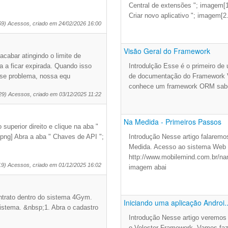
Central de extensões "; imagem[1
Criar novo aplicativo "; imagem[2
69) Acessos, criado em 24/02/2026 16:00
Visão Geral do Framework
cabar atingindo o limite de
 a ficar expirada. Quando isso
Introdulção Esse é o primeiro de
sse problema, nossa equ
de documentação do Framework V
conhece um framework ORM sabe 
29) Acessos, criado em 03/12/2025 11:22
Na Medida - Primeiros Passos
uperior direito e clique na aba "
png] Abra a aba " Chaves de API ";
Introdução Nesse artigo falaremo
Medida. Acesso ao sistema Web P
http://www.mobilemind.com.br/na
19) Acessos, criado em 01/12/2025 16:02
imagem abai
ntrato dentro do sistema 4Gym.
Iniciando uma aplicação Androi..
sistema. &nbsp;1. Abra o cadastro
Introdução Nesse artigo veremos 
o Veloster Framework. Vamos faz