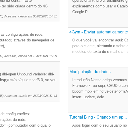
io da conta master
operacional Android, totalmente g
 ter sido criada dentro do 4G
explicaremos como usar o Catálo
Google P
75) Acessos, criado em 05/02/2026 14:31
4Gym - Enviar automaticamente 
 as configurações de rede.
utador, através do navegador de
O que você vai encontrar aqui: 
tc),
para o cliente, alertando-o sobr
modelos de texto de e-mail e sm
37) Acessos, criado em 13/09/2024 15:29
Manipulação de dados
)) dbi-open Unbound variable: dbi-
bsp;/usr/bin/guile-snarf3.0, so you
Introdução Nesse artigo veremos 
Framework, ou seja, CRUD e cons
br.com.mobilemind.veloster.orm.V
85) Acessos, criado em 26/03/2026 11:43
insert, updare, dele
o de configurações:
Tutorial Bling - Criando um ap...
rações de rede:
idor" (computador com o qual o
Após logar com o seu usuário no B