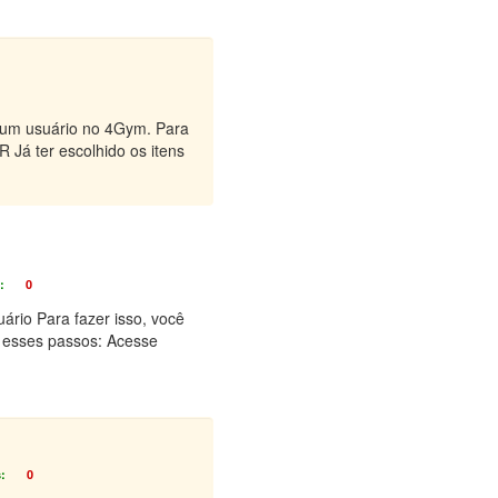
 um usuário no 4Gym. Para
 Já ter escolhido os itens
:
0
ário Para fazer isso, você
 esses passos: Acesse
:
0