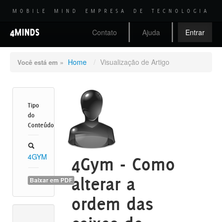
MOBILE MIND EMPRESA DE TECNOLOGIA
4MINDS
Contato
Ajuda
Entrar
Home
/
Visualização de Artigo
Você está em »
Tipo
do
Conteúdo
4GYM
4Gym - Como
alterar a
Baixar em PDF
ordem das