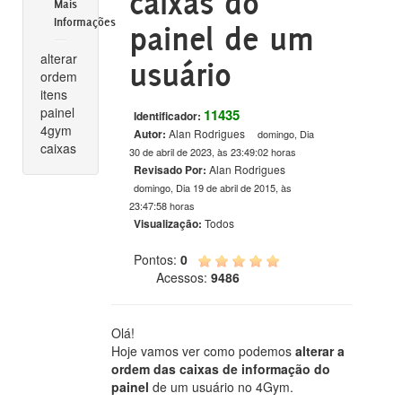
caixas do
Mais
Informações
painel de um
alterar
usuário
ordem
itens
painel
11435
Identificador:
4gym
Autor:
Alan Rodrigues
domingo, Dia
caixas
30 de abril de 2023, às 23:49:02 horas
Revisado Por:
Alan Rodrigues
domingo, Dia 19 de abril de 2015, às
23:47:58 horas
Visualização:
Todos
Pontos:
0
Acessos:
9486
Olá!
Hoje vamos ver como podemos
alterar a
ordem das caixas de informação do
painel
de um usuário no 4Gym.