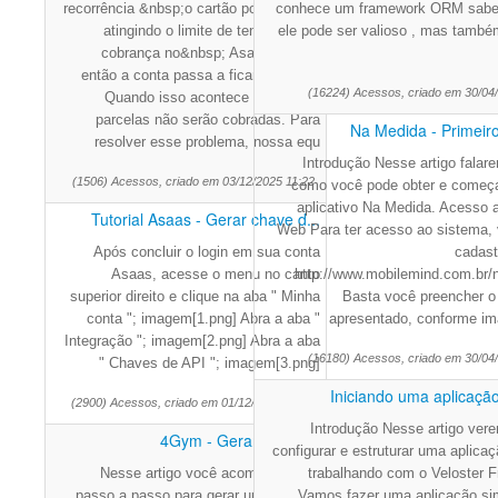
recorrência &nbsp;o cartão pode acabar
conhece um framework ORM sabe 
atingindo o limite de tentativas de
ele pode ser valioso , mas tamb
cobrança no&nbsp; Asaas,&nbsp;
então a conta passa a ficar expirada.
(16224) Acessos, criado em 30/04
Quando isso acontece as demais
parcelas não serão cobradas. Para
Na Medida - Primeir
resolver esse problema, nossa equ
Introdução Nesse artigo falar
(1506) Acessos, criado em 03/12/2025 11:22
como você pode obter e começa
aplicativo Na Medida. Acesso 
Tutorial Asaas - Gerar chave d...
Web Para ter acesso ao sistema,
Após concluir o login em sua conta
cadast
Asaas, acesse o menu no canto
http://www.mobilemind.com.br/
superior direito e clique na aba " Minha
Basta você preencher o 
conta "; imagem[1.png] Abra a aba "
apresentado, conforme i
Integração "; imagem[2.png] Abra a aba
(16180) Acessos, criado em 30/04
" Chaves de API "; imagem[3.png]
Iniciando uma aplicação
(2900) Acessos, criado em 01/12/2025 16:02
Introdução Nesse artigo ve
4Gym - Gerar contrato
configurar e estruturar uma aplica
Nesse artigo você acompanhará o
trabalhando com o Veloster 
passo a passo para gerar um contrato
Vamos fazer uma aplicação si