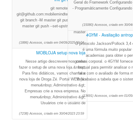
Geral do Framework Configurando 
git remote add origin
- Programáticamente Configurando 
git@github.com:mobilemindtec/flutils.git
git branch -M master git push -u origin
(15080) Acessos, criado em 30/04
master git push --set-upstream origin
master
4GYM - Avaliação antropo
(1886) Acessos, criado em 04/09/2025 19:04
O protocolo Jackson/Pollock 3,4 
é uma fórmula muito popular
MOBLOJA setup nova loja
academias para obter o per
Nesse artigo descreveremos como
gordura corporal. o 4GYM fornece
fazer o setup de uma nova loja.&nbsp;
textual para permitir analisar o 
Para fins didáticos, vamos chamar a
falar com o avaliado de forma m
nova loja de Droga Zé. Portal WEB No
Veja abaixo a tabela que o siste
menu&nbsp; Adminstrativo &gt;
Empresas crie a nova empresa. No
(13691) Acessos, criado em 01/05
menu&nbsp; Administrativo &gt;
Usuários crie o usuário de
(7238) Acessos, criado em 30/04/2023 23:59