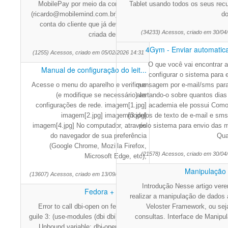
MobilePay por meio da conta master
Tablet usando todos os seus recu
(ricardo@mobilemind.com.br); Entre na
do
conta do cliente que já deve ter sido
(34233) Acessos, criado em 30/04
criada dentro do 4G
4Gym - Enviar automatica
(1255) Acessos, criado em 05/02/2026 14:31
O que você vai encontrar 
Manual de configuração do leit...
configurar o sistema para 
Acesse o menu do aparelho e verifique
mensagem por e-mail/sms para 
(e modifique se necessário) as
alertando-o sobre quantos dias
configurações de rede. imagem[1.jpg]
academia ele possui Como 
imagem[2.jpg] imagem[3.jpg]
modelos de texto de e-mail e sms 
imagem[4.jpg] No computador, através
pelo sistema para envio das
do navegador de sua preferência
Qua
(Google Chrome, Mozilla Firefox,
(21578) Acessos, criado em 30/04
Microsoft Edge, etc),
Manipulação
(13607) Acessos, criado em 13/09/2024 15:29
Introdução Nesse artigo ve
Fedora + Guile DBI
realizar a manipulação de dados 
Error to call dbi-open on fedora using
Veloster Framework, ou se
guile 3: (use-modules (dbi dbi)) dbi-open
consultas. Interface de Manipu
Unbound variable: dbi-open We need