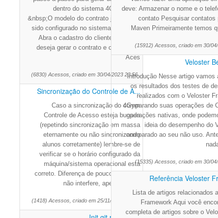
dentro do sistema 4Gym. Obs:
deve: Armazenar o nome e o tele
&nbsp;O modelo do contrato já deve ter
contato Pesquisar contatos
sido configurado no sistema. &nbsp;1.
Maven Primeiramente temos q
Abra o cadastro do cliente que você
(15912) Acessos, criado em 30/04
deseja gerar o contrato e clique em "
Aces
Veloster 
(6830) Acessos, criado em 30/04/2023 23:56
Introdução Nesse artigo vamos 
os resultados dos testes de 
Sincronização do Controle de A...
realizados com o Veloster F
Caso a sincronização do 4Gym
comparando suas operações de
Controle de Acesso esteja bugada
operações nativas, onde podem
(repetindo sincronização em massa
ideia do desempenho do V
eternamente ou não sincronizando
comparado ao seu não uso. Ant
alunos corretamente) lembre-se de
nada
verificar se o horário configurado da
(15335) Acessos, criado em 30/04
máquina/sistema operacional está
correto. Diferença de poucos minutos
Referência Veloster 
não interfere, apenas difere
Lista de artigos relacionados 
(1418) Acessos, criado em 25/11/2025 18:50
Framework Aqui você encont
completa de artigos sobre o Velo
Init git repository