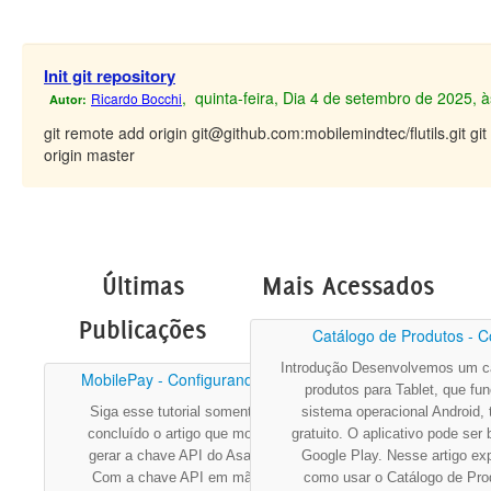
Init git repository
, quinta-feira, Dia 4 de setembro de 2025, 
Ricardo Bocchi
Autor:
git remote add origin git@github.com:mobilemindtec/flutils.git gi
origin master
Últimas
Mais Acessados
Publicações
Catálogo de Produtos - C
Introdução Desenvolvemos um c
MobilePay - Configurando para ...
produtos para Tablet, que fu
Siga esse tutorial somente após ter
sistema operacional Android, 
concluído o artigo que mostra como
gratuito. O aplicativo pode ser
gerar a chave API do Asaas.&nbsp;
Google Play. Nesse artigo ex
Com a chave API em mãos, abra o
como usar o Catálogo de Pro