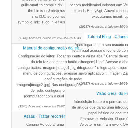
guile-snarf to compile dbi. On fedora,
br.com.mobilemind.veloster.orm.Vel
the bin is on&nbsp;/usr/bin/guile-
extends Entity&gt; Atravé s dess
snarf3.0, so you need create a
executamos insert, up
symbolic link: sudo ln -sf /usr/bin/guile-
(20137) Acessos, criado em 30/04
sn
Tutorial Bling - Criand
(1364) Acessos, criado em 26/03/2026 11:43
Após logar com o seu usuário no
Manual de configuração do leit...
tela inicial acesse o ícone de co
Configuração do leitor: Tocar no centro
e vá na aba " Central de e
da tela faz aparecer o botão de
imagem[1.jpg] Acesse a aba
configurações: imagem[image1.jpg] No
integrador " e logo após clique
menu de configurações, acessar as
novo aplicativo "; imagem[2.j
configurações de rede:
(16927) Acessos, criado em 16/05
imagem[image2.jpg] Nas configurações
de rede, configurar o "Servidor"
Visão Geral do 
(computador com o qual o aparelho
Introdulção Esse é o primeiro de
(1246) Acessos, criado em 24/02/2026 16:00
de artigos que darão uma introduç
papel básico de docum
Asaas - Tratar recorrência exp...
Framework Veloster. O que é
Cenário Ao cobrar uma parcela da
Veloster é um fram ework 