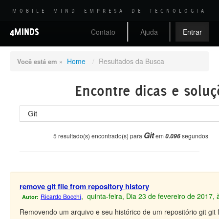
MOBILE MIND EMPRESA DE TECNOLOGIA
4MINDS
Contato
Ajuda
Entrar
Home
/
Resultados da Busca
Você está em »
Encontre dicas e soluç
Git
5 resultado(s) encontrado(s) para
em
segundos
0.096
remove git file from repository history
, quinta-feira, Dia 23 de fevereiro de 2017,
Ricardo Bocchi
Autor:
Removendo um arquivo e seu histórico de um repositório git git fil