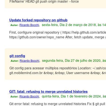
FileName' HEAD git push origin master --force
Update forked repository on github
, sexta-feira, Dia 2 de março de 2018, às 1
Ricardo Bocchi
Autor:
First, configure original repository ( https://help.github.com/arti
https://github.com/owner/repo_name After, fetch update, merge an
git config
, segunda-feira, Dia 27 de julho de 2020, à
Ricardo Bocchi
Autor:
Git config para acessar múltiplos repositórios Location: ~/.ssh
git.mobilemind.com.br &nbsp; &nbsp; User username &nbsp; &nbs
GIT: fatal: refusing to merge unrelated histories
, quinta-feira, Dia 1 de fevereiro de 2024, 
Ricardo Bocchi
Autor:
Git error fatal: refusing to merge unrelated histories Fix $ git pul