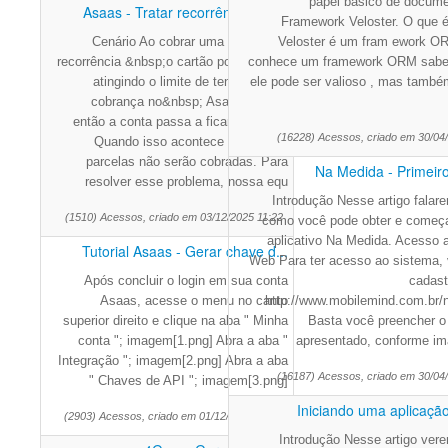
papel básico de docum
Asaas - Tratar recorrência exp...
Framework Veloster. O que é
Cenário Ao cobrar uma parcela da
Veloster é um fram ework 
recorrência &nbsp;o cartão pode acabar
conhece um framework ORM sabe 
atingindo o limite de tentativas de
ele pode ser valioso , mas tamb
cobrança no&nbsp; Asaas,&nbsp;
então a conta passa a ficar expirada.
(16228) Acessos, criado em 30/04
Quando isso acontece as demais
parcelas não serão cobradas. Para
Na Medida - Primeir
resolver esse problema, nossa equ
Introdução Nesse artigo falar
(1510) Acessos, criado em 03/12/2025 11:22
como você pode obter e começa
aplicativo Na Medida. Acesso 
Tutorial Asaas - Gerar chave d...
Web Para ter acesso ao sistema,
Após concluir o login em sua conta
cadast
Asaas, acesse o menu no canto
http://www.mobilemind.com.br/
superior direito e clique na aba " Minha
Basta você preencher o 
conta "; imagem[1.png] Abra a aba "
apresentado, conforme i
Integração "; imagem[2.png] Abra a aba
(16187) Acessos, criado em 30/04
" Chaves de API "; imagem[3.png]
Iniciando uma aplicação
(2903) Acessos, criado em 01/12/2025 16:02
Introdução Nesse artigo ve