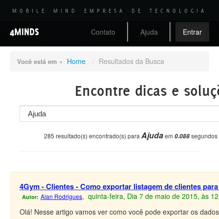
MOBILE MIND EMPRESA DE TECNOLOGIA
4MINDS
Contato
Ajuda
Entrar
Home
/
Resultados da Busca
Você está em »
Encontre dicas e soluç
Ajuda
285 resultado(s) encontrado(s) para
em
segundos
0.088
4Gym - Clientes - Como exportar listagem de clientes para
, quinta-feira, Dia 7 de maio de 2015, às 1
Alan Rodrigues
Autor:
Olá! Nesse artigo vamos ver como você pode exportar os dados 