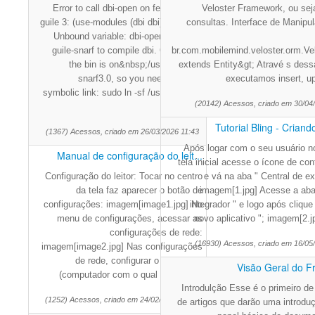
Error to call dbi-open on fedora using
Veloster Framework, ou se
guile 3: (use-modules (dbi dbi)) dbi-open
consultas. Interface de Manipu
Unbound variable: dbi-open We need
guile-snarf to compile dbi. On fedora,
br.com.mobilemind.veloster.orm.Vel
the bin is on&nbsp;/usr/bin/guile-
extends Entity&gt; Atravé s dess
snarf3.0, so you need create a
executamos insert, up
symbolic link: sudo ln -sf /usr/bin/guile-
(20142) Acessos, criado em 30/04
sn
Tutorial Bling - Criand
(1367) Acessos, criado em 26/03/2026 11:43
Após logar com o seu usuário no
Manual de configuração do leit...
tela inicial acesse o ícone de co
Configuração do leitor: Tocar no centro
e vá na aba " Central de e
da tela faz aparecer o botão de
imagem[1.jpg] Acesse a aba
configurações: imagem[image1.jpg] No
integrador " e logo após clique
menu de configurações, acessar as
novo aplicativo "; imagem[2.j
configurações de rede:
(16930) Acessos, criado em 16/05
imagem[image2.jpg] Nas configurações
de rede, configurar o "Servidor"
Visão Geral do 
(computador com o qual o aparelho
Introdulção Esse é o primeiro de
(1252) Acessos, criado em 24/02/2026 16:00
de artigos que darão uma introduç