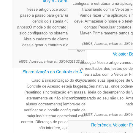
4Gym - Gerar contrato
configurar e estruturar uma aplica
Nesse artigo você acompanhará o
trabalhando com o Veloster 
passo a passo para gerar um contrato
Vamos fazer uma aplicação si
dentro do sistema 4Gym. Obs:
deve: Armazenar o nome e o tele
&nbsp;O modelo do contrato já deve ter
contato Pesquisar contatos
sido configurado no sistema. &nbsp;1.
Maven Primeiramente temos q
Abra o cadastro do cliente que você
(15916) Acessos, criado em 30/04
deseja gerar o contrato e clique em "
Aces
Veloster 
(6838) Acessos, criado em 30/04/2023 23:56
Introdução Nesse artigo vamos 
os resultados dos testes de 
Sincronização do Controle de A...
realizados com o Veloster F
Caso a sincronização do 4Gym
comparando suas operações de
Controle de Acesso esteja bugada
operações nativas, onde podem
(repetindo sincronização em massa
ideia do desempenho do V
eternamente ou não sincronizando
comparado ao seu não uso. Ant
alunos corretamente) lembre-se de
nada
verificar se o horário configurado da
(15337) Acessos, criado em 30/04
máquina/sistema operacional está
correto. Diferença de poucos minutos
Referência Veloster 
não interfere, apenas difere