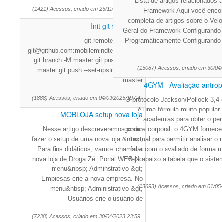
Lista de artigos relacionados 
(1421) Acessos, criado em 25/11/2025 18:50
Framework Aqui você encont
completa de artigos sobre o Velo
Init git repository
Geral do Framework Configurando 
git remote add origin
- Programáticamente Configurando 
git@github.com:mobilemindtec/flutils.git
git branch -M master git push -u origin
(15087) Acessos, criado em 30/04
master git push --set-upstream origin
master
4GYM - Avaliação antropo
(1888) Acessos, criado em 04/09/2025 19:04
O protocolo Jackson/Pollock 3,4 
é uma fórmula muito popular
MOBLOJA setup nova loja
academias para obter o per
Nesse artigo descreveremos como
gordura corporal. o 4GYM fornece
fazer o setup de uma nova loja.&nbsp;
textual para permitir analisar o 
Para fins didáticos, vamos chamar a
falar com o avaliado de forma m
nova loja de Droga Zé. Portal WEB No
Veja abaixo a tabela que o siste
menu&nbsp; Adminstrativo &gt;
Empresas crie a nova empresa. No
(13693) Acessos, criado em 01/05
menu&nbsp; Administrativo &gt;
Usuários crie o usuário de
(7238) Acessos, criado em 30/04/2023 23:59