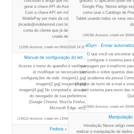
concluído o artigo que mostra como
gratuito. O aplicativo pode ser
gerar a chave API do Asaas.&nbsp;
Google Play. Nesse artigo ex
Com a chave API em mãos, abra o
como usar o Catálogo de Pro
MobilePay por meio da conta master
Tablet usando todos os seus recu
(ricardo@mobilemind.com.br); Entre na
do
conta do cliente que já deve ter sido
(34236) Acessos, criado em 30/04
criada dentro do 4G
4Gym - Enviar automatica
(1259) Acessos, criado em 05/02/2026 14:31
O que você vai encontrar 
Manual de configuração do leit...
configurar o sistema para 
Acesse o menu do aparelho e verifique
mensagem por e-mail/sms para 
(e modifique se necessário) as
alertando-o sobre quantos dias
configurações de rede. imagem[1.jpg]
academia ele possui Como 
imagem[2.jpg] imagem[3.jpg]
modelos de texto de e-mail e sms 
imagem[4.jpg] No computador, através
pelo sistema para envio das
do navegador de sua preferência
Qua
(Google Chrome, Mozilla Firefox,
(21580) Acessos, criado em 30/04
Microsoft Edge, etc),
Manipulação
(13612) Acessos, criado em 13/09/2024 15:29
Introdução Nesse artigo ve
Fedora + Guile DBI
realizar a manipulação de dados 