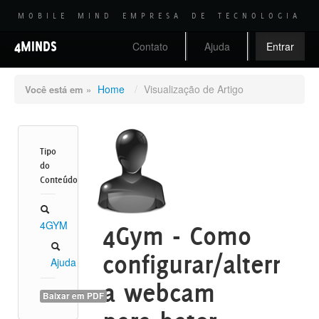
MOBILE MIND EMPRESA DE TECNOLOGIA
4MINDS
Contato
Ajuda
Entrar
Home
/
Visualização de Artigo
Você está em »
Tipo
do
Conteúdo
4GYM
4Gym - Como
configurar/alternar
Ajuda
a webcam
Baixar em PDF