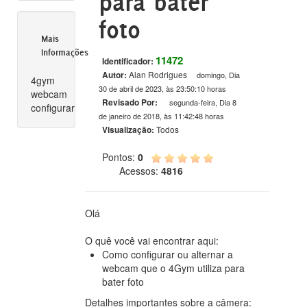
para bater
foto
Mais
Informações
11472
Identificador:
Autor:
Alan Rodrigues
domingo, Dia
4gym
30 de abril de 2023, às 23:50:10 horas
webcam
Revisado Por:
segunda-feira, Dia 8
configurar
de janeiro de 2018, às 11:42:48 horas
Visualização:
Todos
Pontos:
0
Acessos:
4816
Olá
O quê você vai encontrar aqui:
Como configurar ou alternar a
webcam que o 4Gym utiliza para
bater foto
Detalhes importantes sobre a câmera: