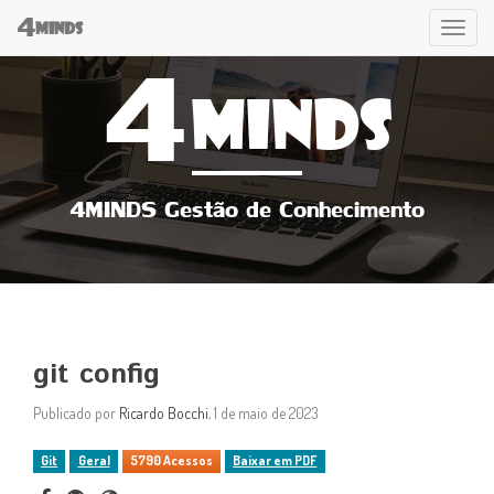
4
Tog
MINDS
4
navi
MINDS
4MINDS Gestão de Conhecimento
git config
Publicado por
Ricardo Bocchi
, 1 de maio de 2023
Git
Geral
5790 Acessos
Baixar em PDF