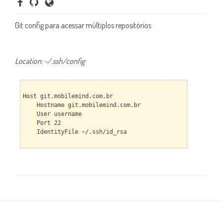
Git config para acessar múltiplos repositórios
Location: ~/.ssh/config
Host git.mobilemind.com.br
Hostname git.mobilemind.com.br
User username
Port 22
IdentityFile ~/.ssh/id_rsa