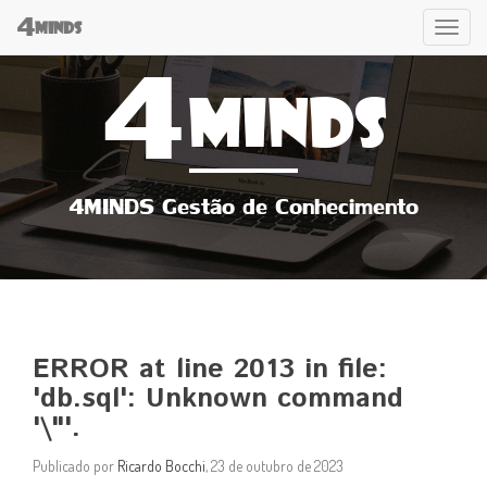
4
Tog
MINDS
4
navi
MINDS
4MINDS Gestão de Conhecimento
ERROR at line 2013 in file:
'db.sql': Unknown command
'\"'.
Publicado por
Ricardo Bocchi
, 23 de outubro de 2023