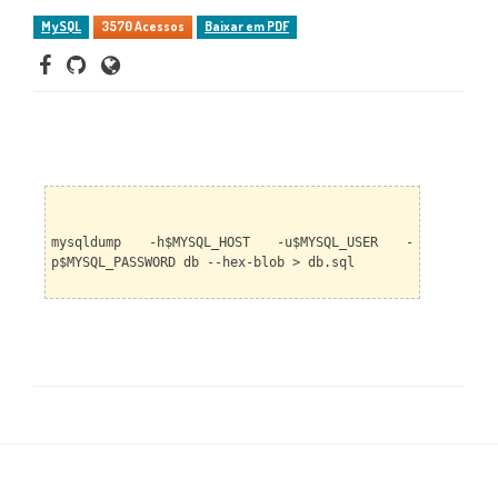
MySQL
3570 Acessos
Baixar em PDF
mysqldump -h$MYSQL_HOST -u$MYSQL_USER -
p$MYSQL_PASSWORD db --hex-blob > db.sql