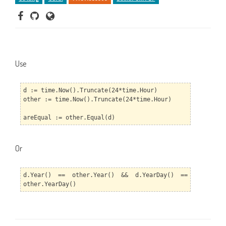
Use
d := time.Now().Truncate(24*time.Hour)
other := time.Now().Truncate(24*time.Hour)
areEqual := other.Equal(d)
Or
d.Year() == other.Year() && d.YearDay() ==
other.YearDay()