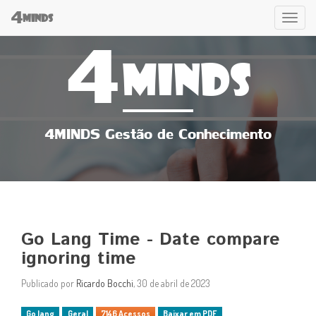
4
Tog
MINDS
4
navi
MINDS
4MINDS Gestão de Conhecimento
Go Lang Time - Date compare
ignoring time
Publicado por
Ricardo Bocchi
, 30 de abril de 2023
Go lang
Geral
7146 Acessos
Baixar em PDF