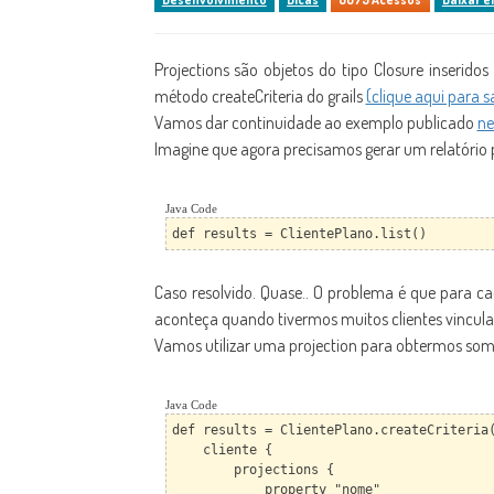
Projections são objetos do tipo Closure inserid
método createCriteria do grails
(clique aqui para s
Vamos dar continuidade ao exemplo publicado
ne
Imagine que agora precisamos gerar um relatório p
Java Code
def results = ClientePlano.list()
Caso resolvido. Quase.. O problema é que para cad
aconteça quando tivermos muitos clientes vincula
Vamos utilizar uma projection para obtermos some
Java Code
def results = ClientePlano.createCriteria
cliente {
projections {
property "nome"