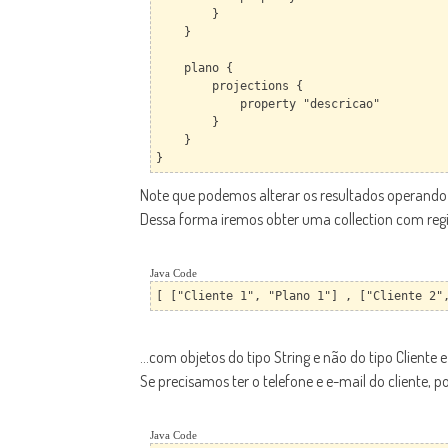
}
}
plano {
projections {
property "descricao"
}
}
}
Note que podemos alterar os resultados operando 
Dessa forma iremos obter uma collection com regis
Java Code
[ ["Cliente 1", "Plano 1"] , ["Cliente 2"
...com objetos do tipo String e não do tipo Cliente 
Se precisamos ter o telefone e e-mail do cliente,
Java Code