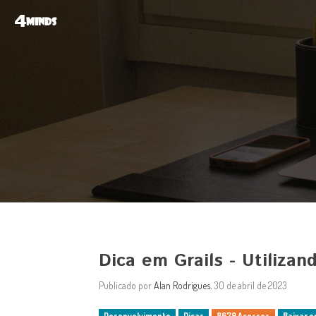
4
MINDS
Dica em Grails - Utilizan
Publicado por
Alan Rodrigues
, 30 de abril de 2023
Desenvolvimento
Dicas
8679 Acessos
Baixar e