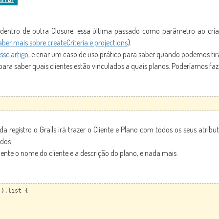
os dentro de outra Closure, essa última passado como parâmetro ao cria
aber mais sobre createCriteria e projections
).
sse artigo
, e criar um caso de uso prático para saber quando podemos tira
ara saber quais clientes estão vinculados a quais planos. Poderíamos fa
a registro o Grails irá trazer o Cliente e Plano com todos os seus atrib
dos.
nte o nome do cliente e a descrição do plano, e nada mais.
().list {