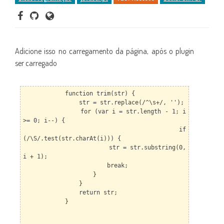
Adicione isso no carregamento da página, após o plugin
ser carregado
function trim(str) {
str = str.replace(/^\s+/, '');
for (var i = str.length - 1; i
>= 0; i--) {
if
(/\S/.test(str.charAt(i))) {
str = str.substring(0,
i + 1);
break;
}
}
return str;
}