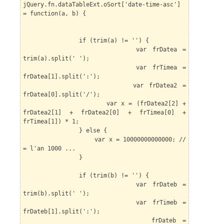
jQuery.fn.dataTableExt.oSort['date-time-asc']
= function(a, b) {
if (trim(a) != '') {
var frDatea =
trim(a).split(' ');
var frTimea =
frDatea[1].split(':');
var frDatea2 =
frDatea[0].split('/');
var x = (frDatea2[2] +
frDatea2[1] + frDatea2[0] + frTimea[0] +
frTimea[1]) * 1;
} else {
var x = 10000000000000; //
= l'an 1000 ...
}
if (trim(b) != '') {
var frDateb =
trim(b).split(' ');
var frTimeb =
frDateb[1].split(':');
frDateb =