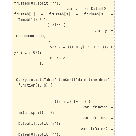
frDateb[0].split('/');
var y = (frDateb[2] +
frDateb[1] + frDateb[0] + frTimeb[0] +
frTimeb[1]) * 1;
} else {
var y =
10000000000000;
}
var z = ((x < y) ? -1 : ((x >
y) ? 1 : 0));
return z;
};
jQuery.fn.dataTableExt.oSort['date-time-desc']
= function(a, b) {
if (trim(a) != '') {
var frDatea =
trim(a).split(' ');
var frTimea =
frDatea[1].split(':');
var frDatea2 =
frDatea[0].split('/');