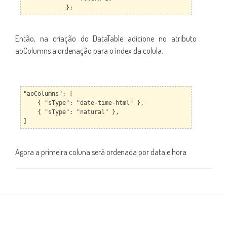
};
Então, na criação do DataTable adicione no atributo
aoColumns a ordenação para o index da colula.
"aoColumns": [
{ "sType": "date-time-html" },
{ "sType": "natural" },
]
Agora a primeira coluna será ordenada por data e hora