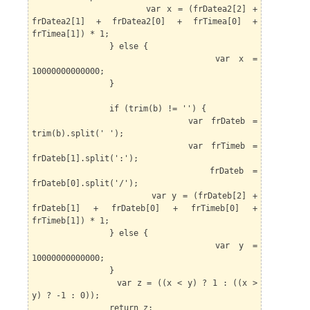
var x = (frDatea2[2] +
frDatea2[1] + frDatea2[0] + frTimea[0] +
frTimea[1]) * 1;
} else {
var x =
10000000000000;
}
if (trim(b) != '') {
var frDateb =
trim(b).split(' ');
var frTimeb =
frDateb[1].split(':');
frDateb =
frDateb[0].split('/');
var y = (frDateb[2] +
frDateb[1] + frDateb[0] + frTimeb[0] +
frTimeb[1]) * 1;
} else {
var y =
10000000000000;
}
var z = ((x < y) ? 1 : ((x >
y) ? -1 : 0));
return z;