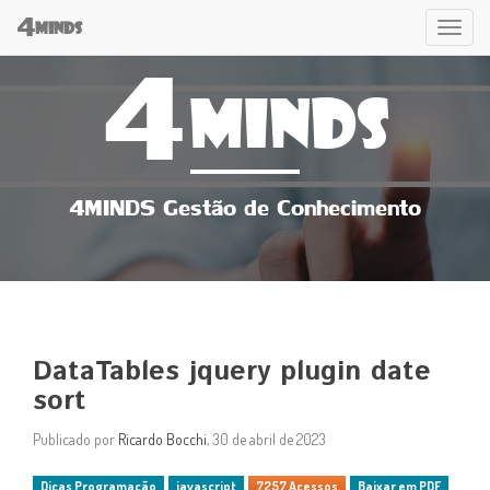
4
Tog
MINDS
4
navi
MINDS
4MINDS Gestão de Conhecimento
DataTables jquery plugin date
sort
Publicado por
Ricardo Bocchi
, 30 de abril de 2023
Dicas Programação
javascript
7257 Acessos
Baixar em PDF