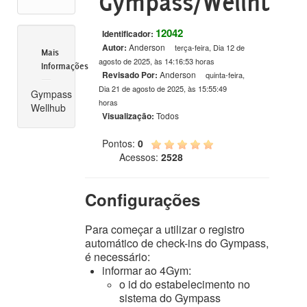
Gympass/Wellhub
12042
Identificador:
Autor:
Anderson
terça-feira, Dia 12 de
Mais
agosto de 2025, às 14:16:53 horas
Informações
Revisado Por:
Anderson
quinta-feira,
Dia 21 de agosto de 2025, às 15:55:49
Gympass
horas
Wellhub
Visualização:
Todos
Pontos:
0
Acessos:
2528
Configurações
Para começar a utilizar o registro
automático de check-ins do Gympass,
é necessário:
informar ao 4Gym:
o id do estabelecimento no
sistema do Gympass