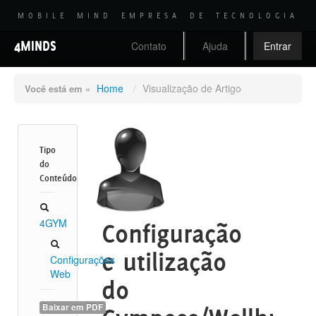
MOBILE MIND EMPRESA DE TECNOLOGIA
4MINDS
Contato
Ajuda
Entrar
Home
/
Visualização de Artigo
Você está em »
Tipo
do
Conteúdo
4GYM
Configuração
e utilização
Configurações
Web
do
Baixar em PDF