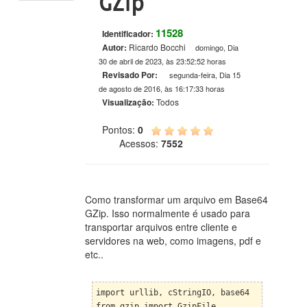
GZip
11528
Identificador:
Autor:
Ricardo Bocchi
domingo, Dia
30 de abril de 2023, às 23:52:52 horas
Revisado Por:
segunda-feira, Dia 15
de agosto de 2016, às 16:17:33 horas
Visualização:
Todos
Pontos:
0
Acessos:
7552
Como transformar um arquivo em Base64
GZip. Isso normalmente é usado para
transportar arquivos entre cliente e
servidores na web, como imagens, pdf e
etc..
import urllib, cStringIO, base64
from gzip import GzipFile