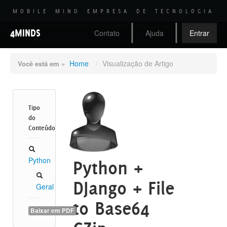
MOBILE MIND EMPRESA DE TECNOLOGIA
4MINDS
Contato
Ajuda
Entrar
Home
/
Visualização de Artigo
Você está em »
Tipo
do
Conteúdo
Python
Python +
DJango + File
Geral
to Base64
Baixar em PDF