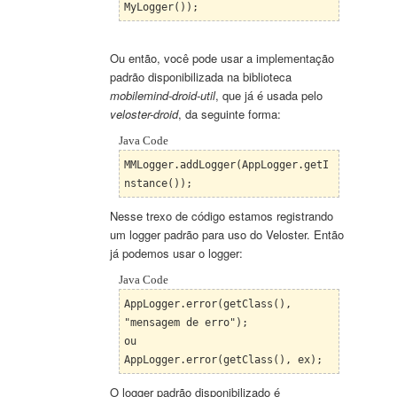
MyLogger());
Ou então, você pode usar a implementação
padrão disponibilizada na biblioteca
mobilemind-droid-util
, que já é usada pelo
veloster-droid
,
da seguinte forma:
Java Code
MMLogger.addLogger(AppLogger.getI
nstance());
Nesse trexo de código estamos registrando
um logger padrão para uso do Veloster. Então
já podemos usar o logger:
Java Code
AppLogger.error(getClass(),
"mensagem de erro");
ou
AppLogger.error(getClass(), ex);
O logger padrão disponibilizado é