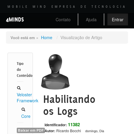
MOBILE MIND EMPRESA DE TECNOLOGIA
4MINDS
Contato
Ajuda
Entrar
Home
/
Visualização de Artigo
Você está em »
Tipo
do
Conteúdo
Veloster
Habilitando
Framework
os Logs
Core
11382
Identificador:
Baixar em PDF
Autor:
Ricardo Bocchi
domingo, Dia