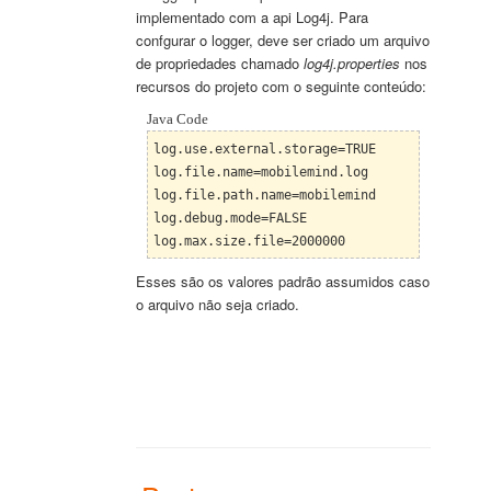
implementado com a api Log4j. Para
confgurar o logger, deve ser cria
do
um arquivo
de propriedades chamado
log4j.properties
nos
recursos do projeto com o seguinte conteúdo:
Java Code
log.use.external.storage=TRUE
log.file.name=mobilemind.log
log.file.path.name=mobilemind
log.debug.mode=FALSE
log.max.size.file=2000000
Esses são os valores padrão assumidos caso
o arquivo não seja criado.