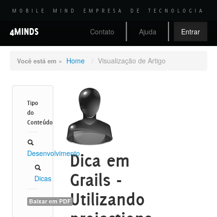
MOBILE MIND EMPRESA DE TECNOLOGIA
4MINDS
Contato
Ajuda
Entrar
Home
/
Visualização de Artigo
Você está em »
Tipo
do
Conteúdo
Desenvolvimento
Dica em
Grails -
Dicas
Utilizando
Baixar em PDF