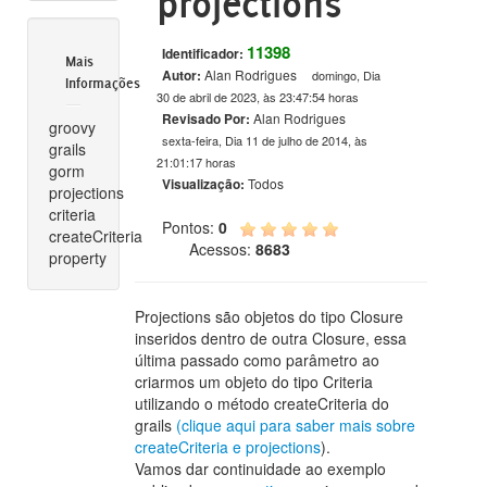
projections
11398
Identificador:
Mais
Autor:
Alan Rodrigues
domingo, Dia
Informações
30 de abril de 2023, às 23:47:54 horas
Revisado Por:
Alan Rodrigues
groovy
sexta-feira, Dia 11 de julho de 2014, às
grails
21:01:17 horas
gorm
Visualização:
Todos
projections
criteria
Pontos:
0
createCriteria
Acessos:
8683
property
Projections são objetos do tipo Closure
inseridos dentro de outra Closure, essa
última passado como parâmetro ao
criarmos um objeto do tipo Criteria
utilizando o método createCriteria do
grails
(clique aqui para saber mais sobre
createCriteria e projections
).
Vamos dar continuidade ao exemplo