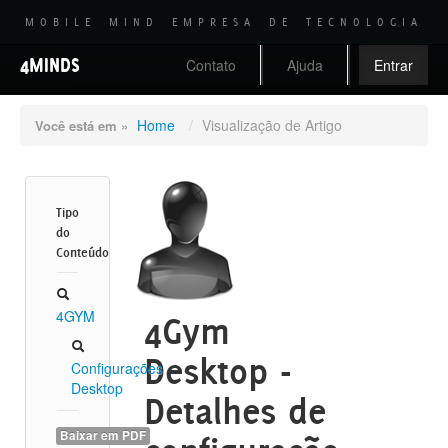
MOBILE MIND EMPRESA DE TECNOLOGIA
4MINDS
Contato
Ajuda
Entrar
Home
/
Visualização de Artigo
Você está em »
Tipo
do
Conteúdo
4GYM
4Gym
Desktop -
Configurações
Desktop
Detalhes de
Baixar em PDF