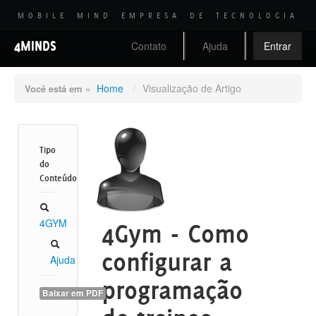
MOBILE MIND EMPRESA DE TECNOLOGIA
4MINDS
Contato
Ajuda
Entrar
Home
/
Visualização de Artigo
Você está em »
Tipo
do
Conteúdo
4GYM
4Gym - Como
configurar a
Ajuda
programação
Baixar em PDF