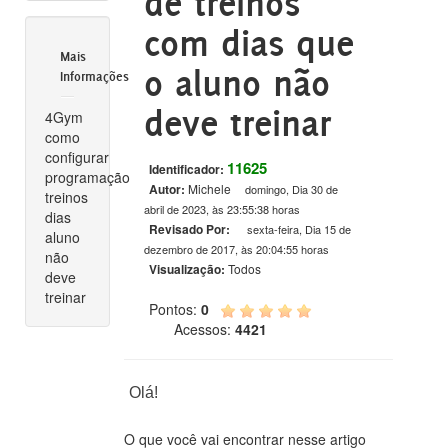
de treinos
com dias que
Mais
o aluno não
Informações
deve treinar
4Gym
como
configurar
11625
Identificador:
programação
Autor:
Michele
domingo, Dia 30 de
treinos
abril de 2023, às 23:55:38 horas
dias
Revisado Por:
sexta-feira, Dia 15 de
aluno
dezembro de 2017, às 20:04:55 horas
não
Visualização:
Todos
deve
treinar
Pontos:
0
Acessos:
4421
Olá!
O que você vai encontrar nesse artigo