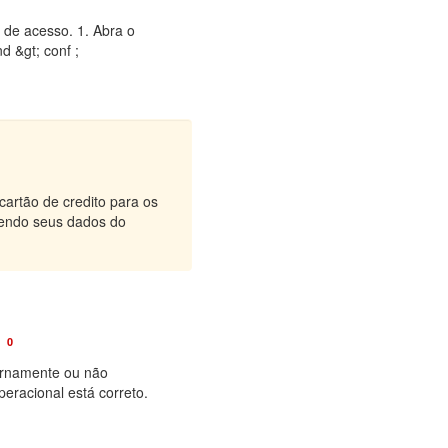
 de acesso. 1. Abra o
d &gt; conf ;
artão de credito para os
hendo seus dados do
0
ernamente ou não
eracional está correto.