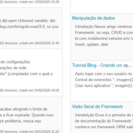
32) Acessos, criado em 13/09/2024 15:29
Manipulação de dados
)) dbi-open Unbound variable: dbi-
bsp;/usr/bin/guile-snarf3.0, so you
Introdução Nesse artigo veremos 
Framework, ou seja, CRUD e cons
br.com.mobilemind.veloster.orm.V
82) Acessos, criado em 26/03/2026 11:43
insert, updare, dele
o de configurações:
Tutorial Bling - Criando um ap...
rações de rede:
idor" (computador com o qual o
Após logar com o seu usuário no B
Central de extensões "; imagem[1
Criar novo aplicativo "; imagem[2
68) Acessos, criado em 24/02/2026 16:00
Visão Geral do Framework
cabar atingindo o limite de
 a ficar expirada. Quando isso
Introdulção Esse é o primeiro de
sse problema, nossa equ
de documentação do Framework V
conhece um framework ORM sabe 
28) Acessos, criado em 03/12/2025 11:22