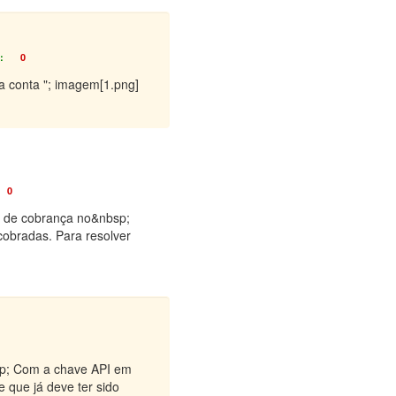
:
0
ha conta "; imagem[1.png]
0
as de cobrança no&nbsp;
cobradas. Para resolver
bsp; Com a chave API em
 que já deve ter sido