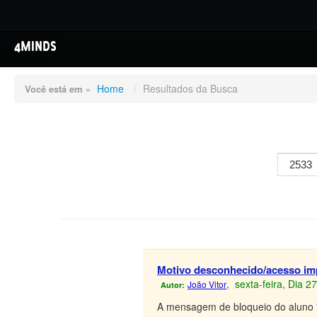
4MINDS
Home
/
Resultados da Busca
Você está em »
Motivo desconhecido/acesso im
, sexta-feira, Dia 
João Vitor
Autor:
A mensagem de bloqueio do aluno "