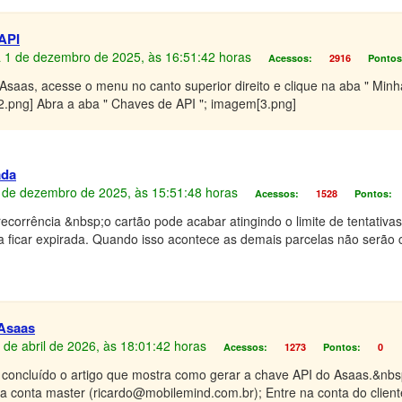
 API
ia 1 de dezembro de 2025, às 16:51:42 horas
Acessos:
2916
Pontos
 Asaas, acesse o menu no canto superior direito e clique na aba " Min
2.png] Abra a aba " Chaves de API "; imagem[3.png]
ada
 3 de dezembro de 2025, às 15:51:48 horas
Acessos:
1528
Pontos:
ecorrência &nbsp;o cartão pode acabar atingindo o limite de tentativ
 ficar expirada. Quando isso acontece as demais parcelas não serão 
 Asaas
4 de abril de 2026, às 18:01:42 horas
Acessos:
1273
Pontos:
0
er concluído o artigo que mostra como gerar a chave API do Asaas.&n
 conta master (ricardo@mobilemind.com.br); Entre na conta do cliente