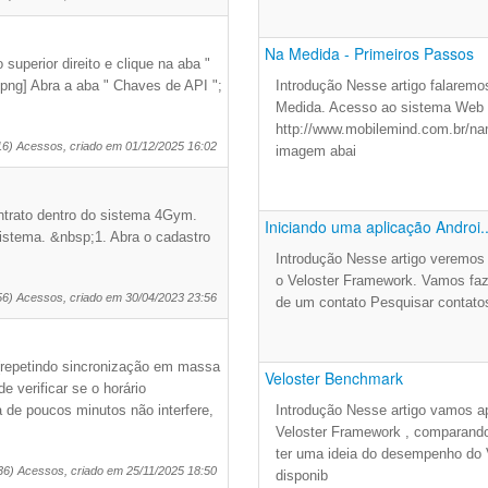
Na Medida - Primeiros Passos
uperior direito e clique na aba "
png] Abra a aba " Chaves de API ";
Introdução Nesse artigo falaremo
Medida. Acesso ao sistema Web P
http://www.mobilemind.com.br/na
16) Acessos, criado em 01/12/2025 16:02
imagem abai
ntrato dentro do sistema 4Gym.
Iniciando uma aplicação Androi..
sistema. &nbsp;1. Abra o cadastro
Introdução Nesse artigo veremos 
o Veloster Framework. Vamos faz
56) Acessos, criado em 30/04/2023 23:56
de um contato Pesquisar contat
(repetindo sincronização em massa
Veloster Benchmark
 verificar se o horário
 de poucos minutos não interfere,
Introdução Nesse artigo vamos a
Veloster Framework , comparan
ter uma ideia do desempenho do 
36) Acessos, criado em 25/11/2025 18:50
disponib