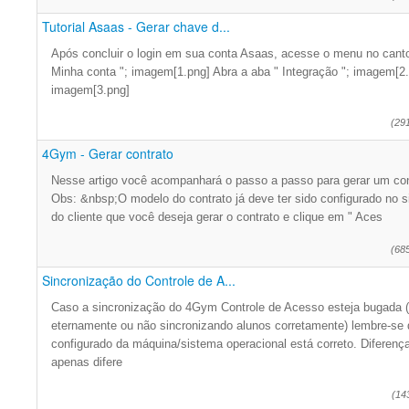
Tutorial Asaas - Gerar chave d...
Após concluir o login em sua conta Asaas, acesse o menu no canto s
Minha conta "; imagem[1.png] Abra a aba " Integração "; imagem[2.
imagem[3.png]
(29
4Gym - Gerar contrato
Nesse artigo você acompanhará o passo a passo para gerar um co
Obs: &nbsp;O modelo do contrato já deve ter sido configurado no 
do cliente que você deseja gerar o contrato e clique em " Aces
(68
Sincronização do Controle de A...
Caso a sincronização do 4Gym Controle de Acesso esteja bugada 
eternamente ou não sincronizando alunos corretamente) lembre-se de
configurado da máquina/sistema operacional está correto. Diferença
apenas difere
(14