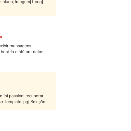
do aluno; imagem[1.png]
0
exibir mensagens
orário e até por datas
 foi possível recuperar
se_template.jpg] Solução: