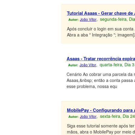
Tutorial Asaas - Gerar chave de
, segunda-feira, D
João Vitor
Autor:
Após concluir o login em sua conta
Abra a aba " Integração "; imagem[
Asaas - Tratar recorrência expir
, quarta-feira, Dia
João Vitor
Autor:
Cenário Ao cobrar uma parcela da r
Asaas,&nbsp; então a conta passa a
esse problema, nossa equ
MobilePay - Configurando para
, sexta-feira, Dia 2
João Vitor
Autor:
Siga esse tutorial somente após t
mãos, abra o MobilePay por meio da