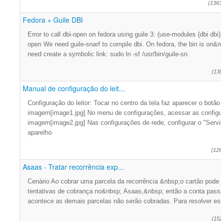
(136
Fedora + Guile DBI
Error to call dbi-open on fedora using guile 3: (use-modules (dbi dbi
open We need guile-snarf to compile dbi. On fedora, the bin is on&n
need create a symbolic link: sudo ln -sf /usr/bin/guile-sn
(13
Manual de configuração do leit...
Configuração do leitor: Tocar no centro da tela faz aparecer o botã
imagem[image1.jpg] No menu de configurações, acessar as configu
imagem[image2.jpg] Nas configurações de rede, configurar o "Serv
aparelho
(12
Asaas - Tratar recorrência exp...
Cenário Ao cobrar uma parcela da recorrência &nbsp;o cartão pode a
tentativas de cobrança no&nbsp; Asaas,&nbsp; então a conta passa
acontece as demais parcelas não serão cobradas. Para resolver e
(15