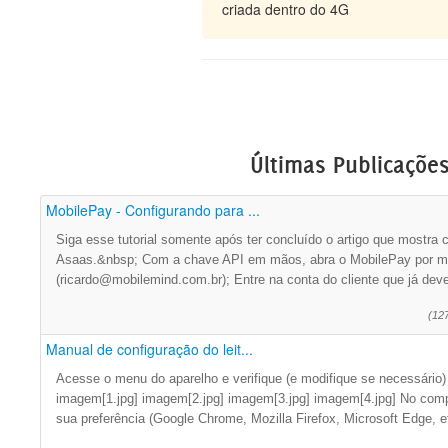
criada dentro do 4G
Últimas Publicaçõe
MobilePay - Configurando para ...
Siga esse tutorial somente após ter concluído o artigo que mostra
Asaas.&nbsp; Com a chave API em mãos, abra o MobilePay por me
(ricardo@mobilemind.com.br); Entre na conta do cliente que já deve
(12
Manual de configuração do leit...
Acesse o menu do aparelho e verifique (e modifique se necessário)
imagem[1.jpg] imagem[2.jpg] imagem[3.jpg] imagem[4.jpg] No comp
sua preferência (Google Chrome, Mozilla Firefox, Microsoft Edge, e