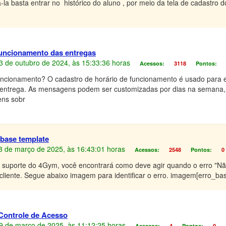
-la basta entrar no histórico do aluno , por meio da tela de cadastro 
funcionamento das entregas
 23 de outubro de 2024, às 15:33:36 horas
Acessos:
3118
Pontos:
funcionamento? O cadastro de horário de funcionamento é usado para 
-entrega. As mensagens podem ser customizadas por dias na semana, h
ens sobr
 base template
 13 de março de 2025, às 16:43:01 horas
Acessos:
2548
Pontos:
0
o suporte do 4Gym, você encontrará como deve agir quando o erro "Não
cliente. Segue abaixo imagem para identificar o erro. imagem[erro_ba
 Controle de Acesso
 19 de março de 2025, às 11:12:25 horas
Acessos:
4
Pontos:
0