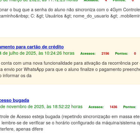
ionar o bug que a senha do aluno não sincroniza com o 4Gym Controle
 caminho&nbsp; C: &gt; Usuários &gt; nome_do_usuario &gt; .mobilemin
gamento para cartão de crédito
24 de julho de 2025, às 10:24:26 horas
Acessos:
2156
Pontos:
0
conta com uma nova funcionalidade para ativação da recorrência por c
para envio por WhatsApp para que o aluno finalize o pagamento preenc
o informar os da
Acesso bugada
25 de novembro de 2025, às 18:52:22 horas
Acessos:
1436
Pontos:
role de Acesso esteja bugada (repetindo sincronização em massa et
lembre-se de verificar se o horário configurado da máquina/sistema op
terfere, apenas difere