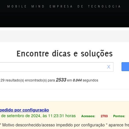
MOBILE MIND EMPRESA DE TECNOLOGIA
Encontre dicas e soluções
x
2533
29 resultado(s) encontrado(s) para
em
segundos
0.044
pedido por configuração
27 de setembro de 2024, às 11:23:31 horas
Acessos:
2703
Pontos:
 Motivo desconhecido/acesso impedido por configuração " aparece fr