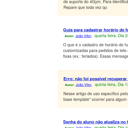
de suporte do 4Gym. Para identificá
Repare que toda vez qu
Guia para cadastrar horário de 
, quarta-feira, Dia
João Vitor
Autor:
O que é o cadastro de horário de 
customizadas para pedidos de tele
fixas (ex.: feriados). Essas mensag
Erro: não foi possível recuperar
, quinta-feira, Dia
João Vitor
Autor:
Nesse artigo de uso específico pel
base template" ocorrer para algum 
Senha do aluno não atualiza no
, quarta-feira, Dia
João Vitor
Autor: