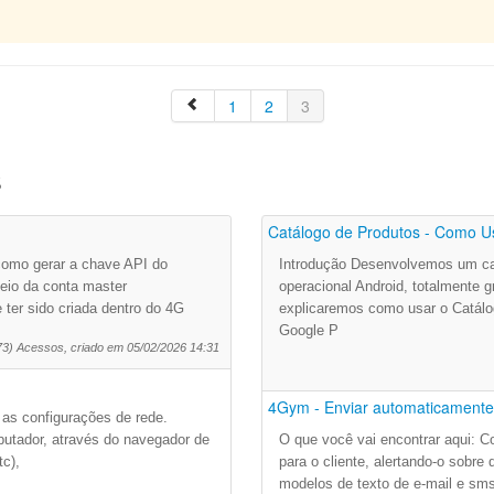
1
2
3
s
Catálogo de Produtos - Como Us
 como gerar a chave API do
Introdução Desenvolvemos um cat
io da conta master
operacional Android, totalmente g
 ter sido criada dentro do 4G
explicaremos como usar o Catálo
Google P
73) Acessos, criado em 05/02/2026 14:31
4Gym - Enviar automaticamente 
 as configurações de rede.
utador, através do navegador de
O que você vai encontrar aqui: 
tc),
para o cliente, alertando-o sobr
modelos de texto de e-mail e sm