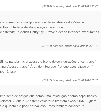
(21596) Acessos, criado em 30/04/2023 23:48
como realizar a manipulação de dados através do Veloster
ultas. Interface de Manipulação Java Code
eloster&lt;T extends Entity&gt; Atravé s dessa interface executamos
(20164) Acessos, criado em 30/04/2023 23:46
ling, na tela inicial acesse o ícone de configurações e vá na aba "
.jpg] Acesse a aba " Área do integrador " e logo após clique em "
.jpg] &nbsp;
(16947) Acessos, criado em 16/05/2024 15:25
 uma série de artigos que darão uma introdução e farão papel básico
eloster. O que é Veloster? Veloster é um fram ework ORM . Quem
o q uanto ele pode ser valioso , mas também conhece to