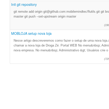
Init git repository
git remote add origin git@github.com:mobilemindtec/flutils.git git br
master git push --set-upstream origin master
(19
MOBLOJA setup nova loja
Nesse artigo descreveremos como fazer o setup de uma nova loja.
chamar a nova loja de Droga Zé. Portal WEB No menu&nbsp; Admin
nova empresa. No menu&nbsp; Administrativo &gt; Usuários crie o 
(72