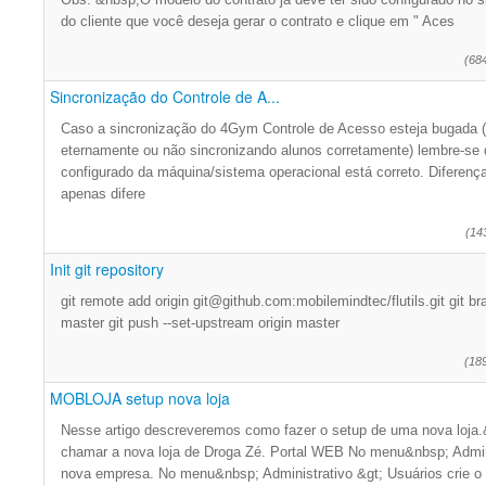
do cliente que você deseja gerar o contrato e clique em " Aces
(68
Sincronização do Controle de A...
Caso a sincronização do 4Gym Controle de Acesso esteja bugada 
eternamente ou não sincronizando alunos corretamente) lembre-se de
configurado da máquina/sistema operacional está correto. Diferença
apenas difere
(14
Init git repository
git remote add origin git@github.com:mobilemindtec/flutils.git git br
master git push --set-upstream origin master
(18
MOBLOJA setup nova loja
Nesse artigo descreveremos como fazer o setup de uma nova loja.
chamar a nova loja de Droga Zé. Portal WEB No menu&nbsp; Admin
nova empresa. No menu&nbsp; Administrativo &gt; Usuários crie o 