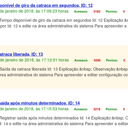
onível de giro da catraca em segundos, ID: 12
4 de janeiro de 2018, às 17:09:23 horas
Acessos:
3182
Pontos:
0
 Tempo disponível de giro da catraca em segundos Id: 12 Explicação:
 por Id: 12 e edite na área administrativa do sistema Para apreender a 
traca liberada, ID: 13
4 de janeiro de 2018, às 17:12:01 horas
Acessos:
3206
Pontos:
0
Saída da catraca liberada Id: 13 Explicação:&nbsp; Observação:&nbsp;
área administrativa do sistema Para apreender a editar configuração c
saída após minutos determinados, ID: 14
4 de janeiro de 2018, às 17:15:53 horas
Acessos:
3218
Pontos:
0
 Registrar saída após minutos determinados Id: 14 Explicação:&nbsp;
Id: 14 e edite na área administrativa do sistema Para apreender a edita