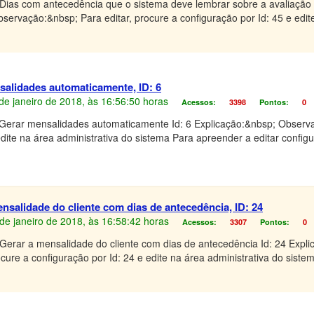
 Dias com antecedência que o sistema deve lembrar sobre a avaliação
bservação:&nbsp; Para editar, procure a configuração por Id: 45 e edit
alidades automaticamente, ID: 6
4 de janeiro de 2018, às 16:56:50 horas
Acessos:
3398
Pontos:
0
 Gerar mensalidades automaticamente Id: 6 Explicação:&nbsp; Observa
edite na área administrativa do sistema Para apreender a editar config
salidade do cliente com dias de antecedência, ID: 24
4 de janeiro de 2018, às 16:58:42 horas
Acessos:
3307
Pontos:
0
Gerar a mensalidade do cliente com dias de antecedência Id: 24 Expl
ure a configuração por Id: 24 e edite na área administrativa do siste