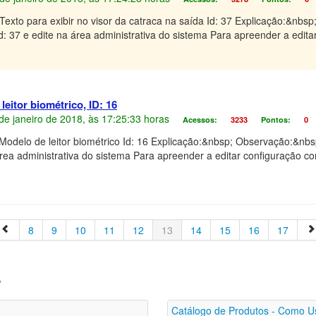
Texto para exibir no visor da catraca na saída Id: 37 Explicação:&nb
Id: 37 e edite na área administrativa do sistema Para apreender a edita
eitor biométrico, ID: 16
4 de janeiro de 2018, às 17:25:33 horas
Acessos:
3233
Pontos:
0
Modelo de leitor biométrico Id: 16 Explicação:&nbsp; Observação:&nbsp
área administrativa do sistema Para apreender a editar configuração co
8
9
10
11
12
13
14
15
16
17
s
Catálogo de Produtos - Como Us