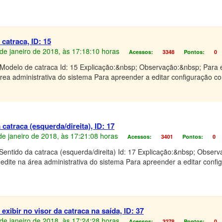
catraca, ID: 15
4 de janeiro de 2018, às 17:18:10 horas
Acessos:
3348
Pontos:
0
Modelo de catraca Id: 15 Explicação:&nbsp; Observação:&nbsp; Para e
área administrativa do sistema Para apreender a editar configuração c
atraca (esquerda/direita), ID: 17
 de janeiro de 2018, às 17:21:08 horas
Acessos:
3401
Pontos:
0
Sentido da catraca (esquerda/direita) Id: 17 Explicação:&nbsp; Observ
 edite na área administrativa do sistema Para apreender a editar confi
xibir no visor da catraca na saída, ID: 37
4 de janeiro de 2018, às 17:24:28 horas
Acessos:
3278
Pontos:
0