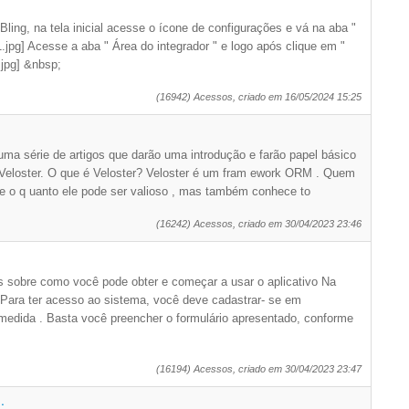
ling, na tela inicial acesse o ícone de configurações e vá na aba "
.jpg] Acesse a aba " Área do integrador " e logo após clique em "
.jpg] &nbsp;
(16942) Acessos, criado em 16/05/2024 15:25
 uma série de artigos que darão uma introdução e farão papel básico
eloster. O que é Veloster? Veloster é um fram ework ORM . Quem
o q uanto ele pode ser valioso , mas também conhece to
(16242) Acessos, criado em 30/04/2023 23:46
s sobre como você pode obter e começar a usar o aplicativo Na
ara ter acesso ao sistema, você deve cadastrar- se em
medida . Basta você preencher o formulário apresentado, conforme
(16194) Acessos, criado em 30/04/2023 23:47
.