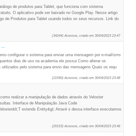
álogo de produtos para Tablet, que funciona com sistema
ratuito. O aplicativo pode ser baixado no Google Play. Nesse artigo
go de Produtos para Tablet usando todos os seus recursos. Link do
(34244) Acessos, criado em 30/04/2023 23:47
...
Como configurar o sistema para enviar uma mensagem por e-mail/sms
e quantos dias de uso na academia ele possui Como alterar os
s utilizados pelo sistema para envio das mensagens Quais os requ
(21590) Acessos, criado em 30/04/2023 23:48
como realizar a manipulação de dados através do Veloster
ultas. Interface de Manipulação Java Code
eloster&lt;T extends Entity&gt; Atravé s dessa interface executamos
(20153) Acessos, criado em 30/04/2023 23:46