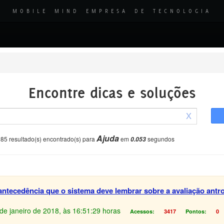
MOBILE MIND EMPRESA DE TECNOLOGIA
Encontre dicas e soluções
x
Ajuda
85 resultado(s) encontrado(s) para
em
segundos
0.053
tecedência que o sistema deve lembrar sobre a avaliação antro
4 de janeiro de 2018, às 16:51:29 horas
Acessos:
3417
Pontos:
0