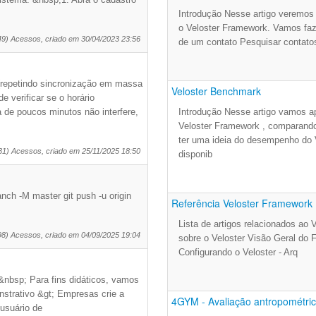
Introdução Nesse artigo veremos 
o Veloster Framework. Vamos faz
49) Acessos, criado em 30/04/2023 23:56
de um contato Pesquisar contat
(repetindo sincronização em massa
Veloster Benchmark
 verificar se o horário
 de poucos minutos não interfere,
Introdução Nesse artigo vamos a
Veloster Framework , comparan
ter uma ideia do desempenho do 
31) Acessos, criado em 25/11/2025 18:50
disponib
anch -M master git push -u origin
Referência Veloster Framework
Lista de artigos relacionados ao 
98) Acessos, criado em 04/09/2025 19:04
sobre o Veloster Visão Geral do
Configurando o Veloster - Arq
&nbsp; Para fins didáticos, vamos
strativo &gt; Empresas crie a
4GYM - Avaliação antropométric.
usuário de