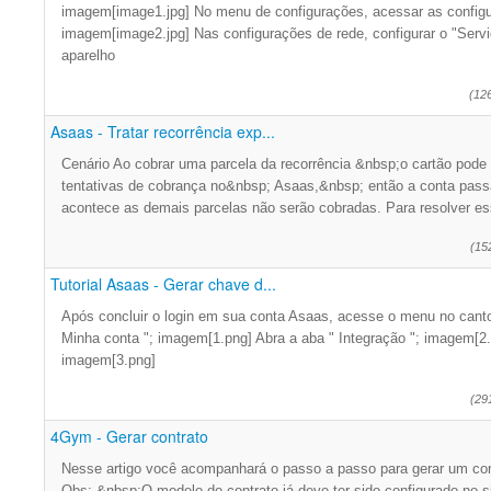
imagem[image1.jpg] No menu de configurações, acessar as configu
imagem[image2.jpg] Nas configurações de rede, configurar o "Serv
aparelho
(12
Asaas - Tratar recorrência exp...
Cenário Ao cobrar uma parcela da recorrência &nbsp;o cartão pode a
tentativas de cobrança no&nbsp; Asaas,&nbsp; então a conta passa
acontece as demais parcelas não serão cobradas. Para resolver e
(15
Tutorial Asaas - Gerar chave d...
Após concluir o login em sua conta Asaas, acesse o menu no canto s
Minha conta "; imagem[1.png] Abra a aba " Integração "; imagem[2.
imagem[3.png]
(29
4Gym - Gerar contrato
Nesse artigo você acompanhará o passo a passo para gerar um co
Obs: &nbsp;O modelo do contrato já deve ter sido configurado no 