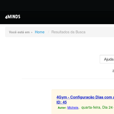
4MINDS
Home
/
Resultados da Busca
Você está em »
2
4Gym - Configuração Dias com an
ID: 45
, quarta-feira, Dia 2
Michele
Autor: