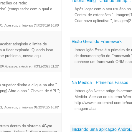
Tutorial Bling - Criando um ap...
rações de rede:
idor" (computador com o qual o
Após logar com o seu usuário no B
Central de extensões "; imagem[1
Criar novo aplicativo "; imagem[2
60) Acessos, criado em 24/02/2026 16:00
Visão Geral do Framework
cabar atingindo o limite de
 a ficar expirada. Quando isso
Introdulção Esse é o primeiro de
sse problema, nossa equ
de documentação do Framework V
conhece um framework ORM sabe 
20) Acessos, criado em 03/12/2025 11:22
Na Medida - Primeiros Passos
uperior direito e clique na aba "
png] Abra a aba " Chaves de API ";
Introdução Nesse artigo falaremo
Medida. Acesso ao sistema Web P
http://www.mobilemind.com.br/na
11) Acessos, criado em 01/12/2025 16:02
imagem abai
ntrato dentro do sistema 4Gym.
Iniciando uma aplicação Androi..
sistema. &nbsp;1. Abra o cadastro