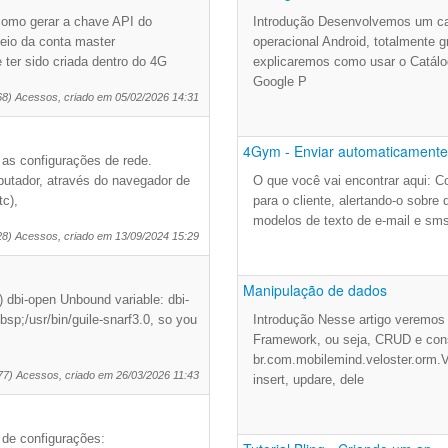
 como gerar a chave API do
Introdução Desenvolvemos um cat
io da conta master
operacional Android, totalmente g
 ter sido criada dentro do 4G
explicaremos como usar o Catálo
Google P
68) Acessos, criado em 05/02/2026 14:31
4Gym - Enviar automaticamente 
 as configurações de rede.
utador, através do navegador de
O que você vai encontrar aqui: 
tc),
para o cliente, alertando-o sobr
modelos de texto de e-mail e sm
28) Acessos, criado em 13/09/2024 15:29
Manipulação de dados
)) dbi-open Unbound variable: dbi-
bsp;/usr/bin/guile-snarf3.0, so you
Introdução Nesse artigo veremos 
Framework, ou seja, CRUD e cons
br.com.mobilemind.veloster.orm.V
77) Acessos, criado em 26/03/2026 11:43
insert, updare, dele
o de configurações: