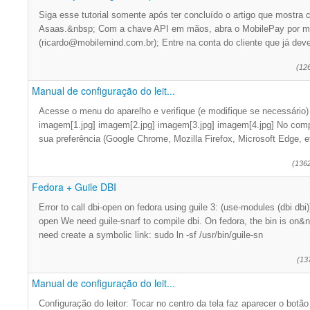
Siga esse tutorial somente após ter concluído o artigo que mostra
Asaas.&nbsp; Com a chave API em mãos, abra o MobilePay por me
(ricardo@mobilemind.com.br); Entre na conta do cliente que já deve
(12
Manual de configuração do leit...
Acesse o menu do aparelho e verifique (e modifique se necessário)
imagem[1.jpg] imagem[2.jpg] imagem[3.jpg] imagem[4.jpg] No comp
sua preferência (Google Chrome, Mozilla Firefox, Microsoft Edge, e
(136
Fedora + Guile DBI
Error to call dbi-open on fedora using guile 3: (use-modules (dbi dbi
open We need guile-snarf to compile dbi. On fedora, the bin is on&n
need create a symbolic link: sudo ln -sf /usr/bin/guile-sn
(13
Manual de configuração do leit...
Configuração do leitor: Tocar no centro da tela faz aparecer o botã