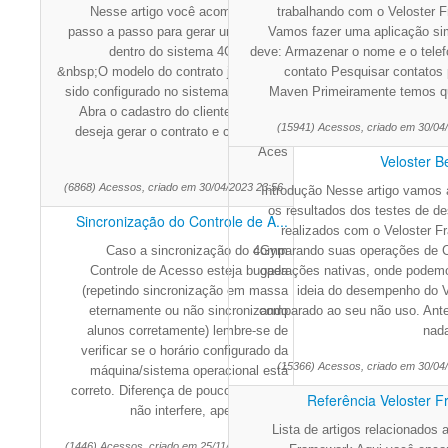
Nesse artigo você acompanhará o
trabalhando com o Veloster 
passo a passo para gerar um contrato
Vamos fazer uma aplicação si
dentro do sistema 4Gym. Obs:
deve: Armazenar o nome e o tele
&nbsp;O modelo do contrato já deve ter
contato Pesquisar contatos
sido configurado no sistema. &nbsp;1.
Maven Primeiramente temos q
Abra o cadastro do cliente que você
(15941) Acessos, criado em 30/04
deseja gerar o contrato e clique em "
Aces
Veloster 
(6868) Acessos, criado em 30/04/2023 23:56
Introdução Nesse artigo vamos 
os resultados dos testes de 
Sincronização do Controle de A...
realizados com o Veloster F
Caso a sincronização do 4Gym
comparando suas operações de
Controle de Acesso esteja bugada
operações nativas, onde podem
(repetindo sincronização em massa
ideia do desempenho do V
eternamente ou não sincronizando
comparado ao seu não uso. Ant
alunos corretamente) lembre-se de
nada
verificar se o horário configurado da
(15366) Acessos, criado em 30/04
máquina/sistema operacional está
correto. Diferença de poucos minutos
Referência Veloster 
não interfere, apenas difere
Lista de artigos relacionados 
(1446) Acessos, criado em 25/11/2025 18:50