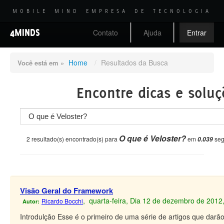
MOBILE MIND EMPRESA DE TECNOLOGIA
4MINDS
Contato
Ajuda
Entrar
Home
/
Resultados da Busca
Você está em »
Encontre dicas e soluç
O que é Veloster?
2 resultado(s) encontrado(s) para
em
seg
0.039
Visão Geral do Framework
, quarta-feira, Dia 12 de dezembro de 2012
Ricardo Bocchi
Autor:
Introdulção Esse é o primeiro de uma série de artigos que dar