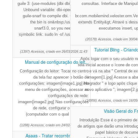
guile 3: (use-modules (dbi dbi)) dbi-open
consultas. Interface de Manipu
Unbound variable: dbi-open We need
guile-snarf to compile dbi. On fedora,
br.com.mobilemind.veloster.orm.Vel
the bin is on&nbsp;/usr/bin/guile-
extends Entity&gt; Atravé s dess
snarf3.0, so you need create a
executamos insert, up
symbolic link: sudo ln -sf /usr/bin/guile-
(20178) Acessos, criado em 30/04
sn
Tutorial Bling - Criand
(1397) Acessos, criado em 26/03/2026 11:43
Após logar com o seu usuário no
Manual de configuração do leit...
tela inicial acesse o ícone de co
Configuração do leitor: Tocar no centro
e vá na aba " Central de e
da tela faz aparecer o botão de
imagem[1.jpg] Acesse a aba
configurações: imagem[image1.jpg] No
integrador " e logo após clique
menu de configurações, acessar as
novo aplicativo "; imagem[2.j
configurações de rede:
(16956) Acessos, criado em 16/05
imagem[image2.jpg] Nas configurações
de rede, configurar o "Servidor"
Visão Geral do 
(computador com o qual o aparelho
Introdulção Esse é o primeiro de
(1288) Acessos, criado em 24/02/2026 16:00
de artigos que darão uma introduç
papel básico de docum
Asaas - Tratar recorrência exp...