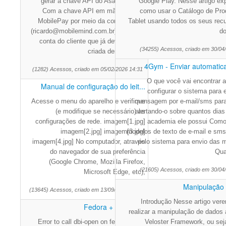
gerar a chave API do Asaas.&nbsp;
Google Play. Nesse artigo ex
Com a chave API em mãos, abra o
como usar o Catálogo de Pro
MobilePay por meio da conta master
Tablet usando todos os seus recu
(ricardo@mobilemind.com.br); Entre na
do
conta do cliente que já deve ter sido
(34255) Acessos, criado em 30/04
criada dentro do 4G
4Gym - Enviar automatica
(1282) Acessos, criado em 05/02/2026 14:31
O que você vai encontrar 
Manual de configuração do leit...
configurar o sistema para 
Acesse o menu do aparelho e verifique
mensagem por e-mail/sms para 
(e modifique se necessário) as
alertando-o sobre quantos dias
configurações de rede. imagem[1.jpg]
academia ele possui Como 
imagem[2.jpg] imagem[3.jpg]
modelos de texto de e-mail e sms 
imagem[4.jpg] No computador, através
pelo sistema para envio das
do navegador de sua preferência
Qua
(Google Chrome, Mozilla Firefox,
(21605) Acessos, criado em 30/04
Microsoft Edge, etc),
Manipulação
(13645) Acessos, criado em 13/09/2024 15:29
Introdução Nesse artigo ve
Fedora + Guile DBI
realizar a manipulação de dados 
Error to call dbi-open on fedora using
Veloster Framework, ou se