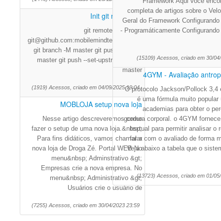
Framework Aqui você encont
completa de artigos sobre o Velo
Init git repository
Geral do Framework Configurando 
git remote add origin
- Programáticamente Configurando 
git@github.com:mobilemindtec/flutils.git
git branch -M master git push -u origin
(15109) Acessos, criado em 30/04
master git push --set-upstream origin
master
4GYM - Avaliação antropo
(1919) Acessos, criado em 04/09/2025 19:04
O protocolo Jackson/Pollock 3,4 
é uma fórmula muito popular
MOBLOJA setup nova loja
academias para obter o per
Nesse artigo descreveremos como
gordura corporal. o 4GYM fornece
fazer o setup de uma nova loja.&nbsp;
textual para permitir analisar o 
Para fins didáticos, vamos chamar a
falar com o avaliado de forma m
nova loja de Droga Zé. Portal WEB No
Veja abaixo a tabela que o siste
menu&nbsp; Adminstrativo &gt;
Empresas crie a nova empresa. No
(13723) Acessos, criado em 01/05
menu&nbsp; Administrativo &gt;
Usuários crie o usuário de
(7255) Acessos, criado em 30/04/2023 23:59