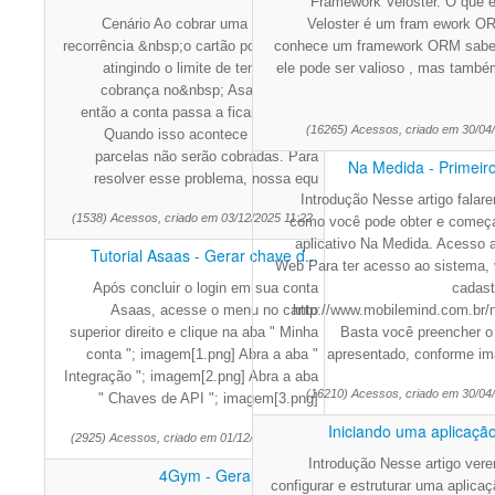
Framework Veloster. O que é
Cenário Ao cobrar uma parcela da
Veloster é um fram ework 
recorrência &nbsp;o cartão pode acabar
conhece um framework ORM sabe 
atingindo o limite de tentativas de
ele pode ser valioso , mas tamb
cobrança no&nbsp; Asaas,&nbsp;
então a conta passa a ficar expirada.
(16265) Acessos, criado em 30/04
Quando isso acontece as demais
parcelas não serão cobradas. Para
Na Medida - Primeir
resolver esse problema, nossa equ
Introdução Nesse artigo falar
(1538) Acessos, criado em 03/12/2025 11:22
como você pode obter e começa
aplicativo Na Medida. Acesso 
Tutorial Asaas - Gerar chave d...
Web Para ter acesso ao sistema,
Após concluir o login em sua conta
cadast
Asaas, acesse o menu no canto
http://www.mobilemind.com.br/
superior direito e clique na aba " Minha
Basta você preencher o 
conta "; imagem[1.png] Abra a aba "
apresentado, conforme i
Integração "; imagem[2.png] Abra a aba
(16210) Acessos, criado em 30/04
" Chaves de API "; imagem[3.png]
Iniciando uma aplicação
(2925) Acessos, criado em 01/12/2025 16:02
Introdução Nesse artigo ve
4Gym - Gerar contrato
configurar e estruturar uma aplica